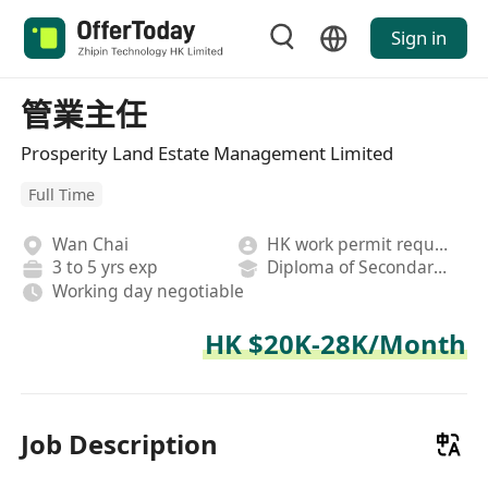
Sign in
管業主任
Prosperity Land Estate Management Limited
Full Time
Wan Chai
HK work permit required
3 to 5 yrs exp
Diploma of Secondary School
Working day negotiable
HK $20K-28K/Month
Job Description