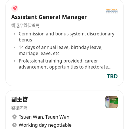
Assistant General Manager
香港品質保證局
Commission and bonus system, discretionary
bonus
14 days of annual leave, birthday leave,
marriage leave, etc
Professional training provided, career
advancement opportunities to directorate
level
TBD
副主管
警衛國際
Tsuen Wan
,
Tsuen Wan
Working day negotiable