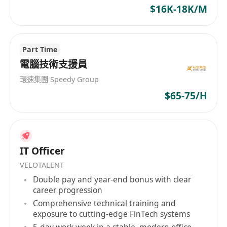
$16K-18K/M
Part Time
電腦技術支援員
環速集團 Speedy Group
$65-75/H
IT Officer
VELOTALENT
Double pay and year-end bonus with clear
career progression
Comprehensive technical training and
exposure to cutting-edge FinTech systems
5-day work week in a stable, modern office