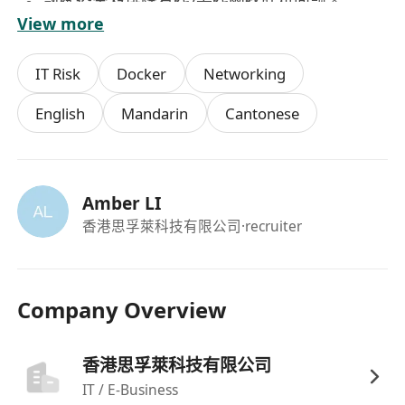
熟练设定及排除有线/无线网络联机问题。
View more
能够使用基本指令（如 ipconfig、ping、
tracert、nslookup）进行网络连通性与 DNS 解
IT Risk
Docker
Networking
析之诊断。
理解局域网（LAN）架构，能判断并初步定位终端
English
Mandarin
Cantonese
问题或网络设备问题。
4.
信息安全与防护
熟练操作及管理防病毒软件，进行病毒扫描、恶
Amber LI
意软件清除及隔离区管理。
香港思孚萊科技有限公司
·recruiter
具备基础的资安威胁识别能力，能判断并初步处
理如钓鱼邮件、勒索软件等安全事件，并按公司
程序进行通报。
Company Overview
5.问题解决与记录
独立分析问题根源，提出并实施有效解决方案，
而非仅做问题的回报者。
香港思孚萊科技有限公司
对反复发生的问题进行根本原因分析，并提出长
IT / E-Business