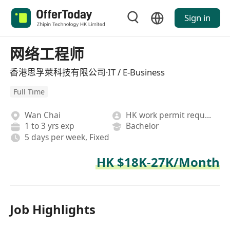
Sign in
网络工程师
香港思孚萊科技有限公司·IT / E-Business
Full Time
Wan Chai
HK work permit required
1 to 3 yrs exp
Bachelor
5 days per week, Fixed
HK $18K-27K/Month
Job Highlights