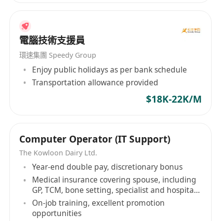
電腦技術支援員
環速集團 Speedy Group
Enjoy public holidays as per bank schedule
Transportation allowance provided
$18K-22K/M
Computer Operator (IT Support)
The Kowloon Dairy Ltd.
Year-end double pay, discretionary bonus
Medical insurance covering spouse, including
GP, TCM, bone setting, specialist and hospital
insurance
On-job training, excellent promotion
opportunities