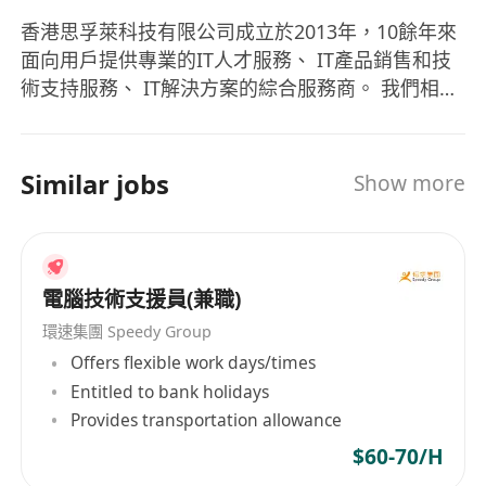
效的预防性建议。
香港思孚萊科技有限公司成立於2013年，10餘年來
具备良好的文件撰写习惯，清晰、准确地记录故
面向用戶提供專業的IT人才服務、 IT產品銷售和技
障现象、处理过程与最终解决方案。
術支持服務、 IT解決方案的綜合服務商。 我們相信
三、任职要求
“人才是公司的最有價值的資產”，我們組建了人才拓
工作经验
：具备至少 [2] 年以上的相关现场技术
展團隊和人才服務團隊為我們的客戶、我們自己在
支持实务经验。
市場中挖掘最合適的人才、留住人才，用好人才。
Similar jobs
Show more
技术认证
：持有 MCSE、CCNA 或其他同等级之
我們利用人才組建了專業的IT技術團隊面向用戶提
网络、安全相关证照。
供綜合的IT技術服務和解決方案，以香港為支點面
语言要求： 中英粤语 可作为工作语言
向全球用戶提供高質量、低成本的服務。
学历要求： 大专以上计算机相关专业
電腦技術支援員(兼職)
環速集團 Speedy Group
Offers flexible work days/times
Entitled to bank holidays
Provides transportation allowance
$60-70/H