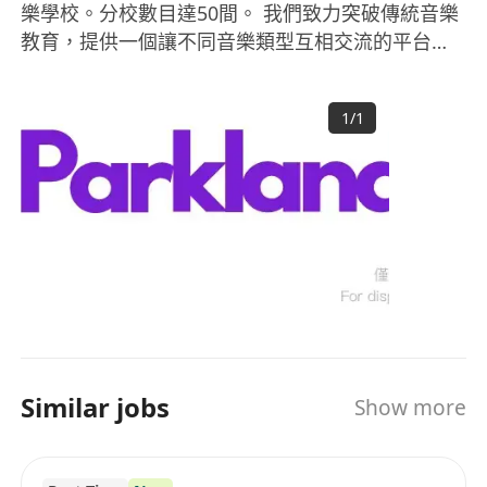
樂學校。分校數目達50間。 我們致力突破傳統音樂
教育，提供一個讓不同音樂類型互相交流的平台。
以「五大範疇‧八大原素」的理念，提供全面的音樂
課程，並以培育出全面的音樂人為目標。Parkland
1
/
1
Music發展至今，已擁有過千名精英導師。總校及
分校位於核心地段，務求令學員在優良的環境、優
質的導師教導下學習全面的音樂課程。 認識我們更
多：www.parklandmusic.com.hk
Similar jobs
Show more