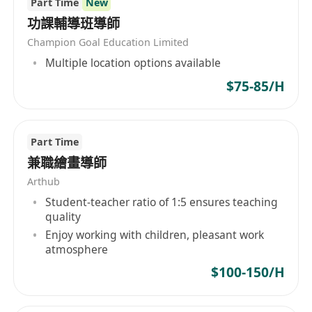
Part Time
New
功課輔導班導師
Champion Goal Education Limited
Multiple location options available
$75-85/H
Part Time
兼職繪畫導師
Arthub
Student-teacher ratio of 1:5 ensures teaching
quality
Enjoy working with children, pleasant work
atmosphere
$100-150/H