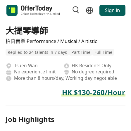
Sign in
大提琴導師
柏茵音樂·Performance / Musical / Artistic
Replied to 24 talents in 7 days
Part Time
Full Time
Tsuen Wan
HK Residents Only
No experience limit
No degree required
More than 8 hours/day, Working day negotiable
HK $130-260/Hour
Job Highlights