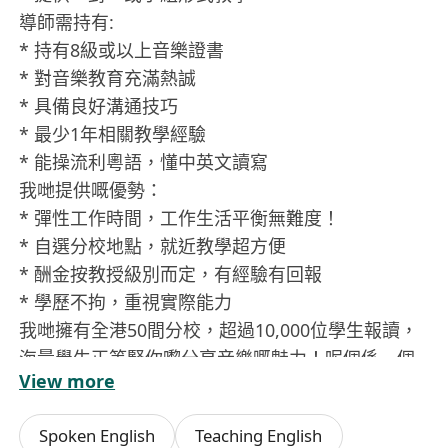
導師需持有:
* 持有8級或以上音樂證書
* 對音樂教育充滿熱誠
* 具備良好溝通技巧
* 最少1年相關教學經驗
* 能操流利粵語，懂中英文讀寫
我哋提供嘅優勢：
* 彈性工作時間，工作生活平衡無難度！
* 自選分校地點，就近教學超方便
* 酬金按教授級別而定，有經驗有回報
* 學歷不拘，重視實際能力
我哋擁有全港50間分校，超過10,000位學生報讀，
海量學生正等緊你嚟分享音樂嘅魅力！呢個係一個
View more
絕佳機會，讓你將對音樂嘅熱愛轉化為有意義嘅事
業！
Spoken English
Teaching English
想加入我哋？快啲聯絡我哋啦！