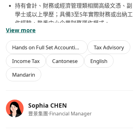
持有會計、財務或經濟管理類相關高級文憑、副
學士或以上學歷；具備3至5年實際財務或出納工
作經驗，熟悉中小企業財務運作模式。
View more
精通香港《公司條例》《稅務條例》及相關會計
準則，掌握本地報稅流程（如利得稅、薪俸稅申
Hands on Full Set Accounting
Tax Advisory
報基礎）、銀行監管要求及外匯管理規定。
熟練操作主流財務軟件（如SAP、QuickBooks
Income Tax
Cantonese
English
或本地常用系統）及Microsoft Office套裝（尤
Mandarin
其Excel函數與報表整合能力），具備基本數據
核對與邏輯驗證能力。
通曉廣東話、普通話及基礎英文書寫與溝通，能
獨立處理銀行往來函件、政府表格填報及跨部門
Sophia CHEN
協調事項。
豐景集團
·Financial Manager
具高度責任感與職業操守，細緻嚴謹、原則性
強；具備良好團隊協作意識與服務導向思維，能
適應辦公室環境下高效、穩定的節奏。