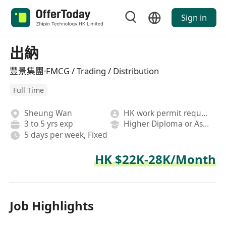
Sign in
出納
豐景集團·FMCG / Trading / Distribution
Full Time
Sheung Wan
HK work permit required
3 to 5 yrs exp
Higher Diploma or Associate Degree
5 days per week, Fixed
HK $22K-28K/Month
Job Highlights