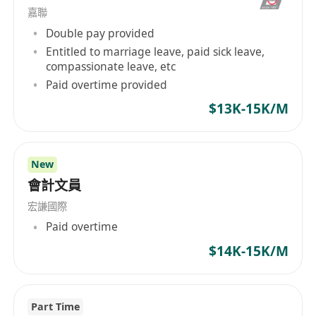
嘉聯
Double pay provided
Entitled to marriage leave, paid sick leave,
compassionate leave, etc
Paid overtime provided
$13K-15K/M
New
會計文員
宏謙國際
Paid overtime
$14K-15K/M
Part Time