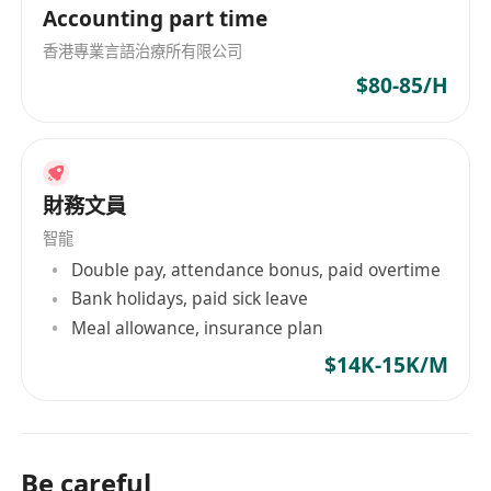
Accounting part time
香港專業言語治療所有限公司
$80-85/H
財務文員
智龍
Double pay, attendance bonus, paid overtime
Bank holidays, paid sick leave
Meal allowance, insurance plan
$14K-15K/M
Be careful