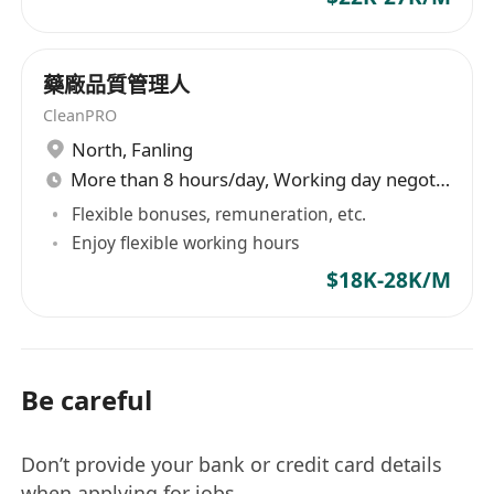
藥廠品質管理人
CleanPRO
North
,
Fanling
More than 8 hours/day, Working day negotiable
Flexible bonuses, remuneration, etc.
Enjoy flexible working hours
$18K-28K/M
Be careful
Don’t provide your bank or credit card details
when applying for jobs.