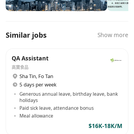
新簽訂《藥品品種轉讓協議》並履行相關義務。
Similar jobs
Show more
QA Assistant
高寶食品
Sha Tin
,
Fo Tan
5 days per week
Generous annual leave, birthday leave, bank
holidays
Paid sick leave, attendance bonus
Meal allowance
$16K-18K/M