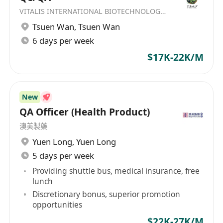
VITALIS INTERNATIONAL BIOTECHNOLOGY LIMITED
Tsuen Wan
,
Tsuen Wan
6 days per week
$17K-22K/M
New
QA Officer (Health Product)
澳美製藥
Yuen Long
,
Yuen Long
5 days per week
Providing shuttle bus, medical insurance, free
lunch
Discretionary bonus, superior promotion
opportunities
$22K-27K/M