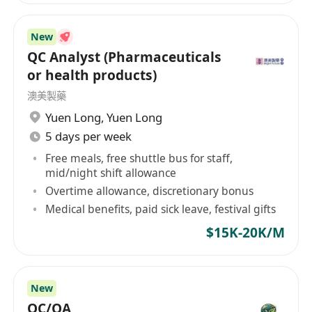
New
QC Analyst (Pharmaceuticals
or health products)
澳美製藥
Yuen Long
,
Yuen Long
5 days per week
Free meals, free shuttle bus for staff,
mid/night shift allowance
Overtime allowance, discretionary bonus
Medical benefits, paid sick leave, festival gifts
$15K-20K/M
New
QC/QA