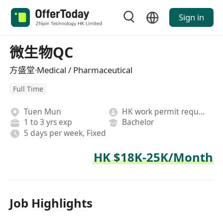
Sign in
微生物QC
方盛堂·Medical / Pharmaceutical
Full Time
Tuen Mun
HK work permit required
1 to 3 yrs exp
Bachelor
5 days per week, Fixed
HK $18K-25K/Month
Job Highlights