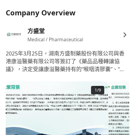
Company Overview
方盛堂
Medical / Pharmaceutical
2025年3月25日，湖南方盛制藥股份有限公司與香
港康溢醫藥有限公司等簽訂了《藥品品種轉讓協
議》，決定受讓康溢醫藥持有的“喉咽清膠囊”、“浙
貝止咳露（黃盒）”等合計20個在香港衛生署註冊的
藥品品種的所有權；並與港捷有限公司、趙國灝先
1
/
9
生等簽訂《投資合作協議》，在香港特別行政區成
立合資子公司，香港方盛堂大藥廠有限公司，註冊
資本2,000萬港元，湖南方盛制藥股份有限公司為
“香港方盛堂大藥廠有限公司”控股公司；按照《投資
合作協議》《藥品品種轉讓協議》的相關約定，與
香港康溢醫藥有限公司就上述20個藥品品種轉讓重