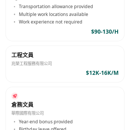
Transportation allowance provided
Multiple work locations available
Work experience not required
$90-130/H
工程文員
兆榮工程服務有限公司
$12K-16K/M
倉務文員
華際國際有限公司
Year-end bonus provided
Birthday leave offered