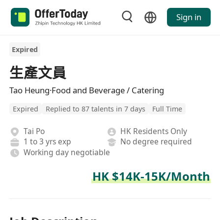
Sign in
Expired
生產文員
Tao Heung·Food and Beverage / Catering
Expired
Replied to 87 talents in 7 days
Full Time
Tai Po
HK Residents Only
1 to 3 yrs exp
No degree required
Working day negotiable
HK $14K-15K/Month