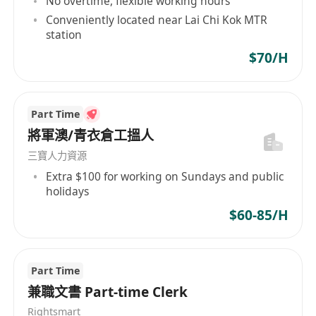
No overtime, flexible working hours
需懂MS Excel及中文打字; 具有基本電腦操作知
Conveniently located near Lai Chi Kok MTR
識
station
有ERP, SAP及金碟系統經驗優先
$70/H
有興趣的申請者請將詳細履歷、期望薪金及聯絡電
話發送給稻香集團有限公司人力資源經理。
所收集的申請信僅用於招聘目的。
Part Time
將軍澳/青衣倉工搵人
三寶人力資源
Extra $100 for working on Sundays and public
holidays
$60-85/H
Part Time
兼職文書 Part-time Clerk
Rightsmart