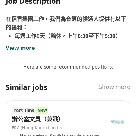
Job Description
在稻香集團工作，我們為合適的候選人提供有以下
的福利：
每週工作6天（輪休，上午8:30至下午5:30）
接駁巴士（大埔、沙田、旺角、牛頭角）
View more
免費膳食
教育及培訓津貼
Here are some recommended positions.
優秀的晉升前景
Similar jobs
Show more
生產文員
職責：
Part Time
New
執行生產訂單, 物料入倉及入系統對數工作
辦公室文員（兼職）
要求：
FRC (Hong Kong) Limited
中五或以上學歷, 有相關工作經驗優先