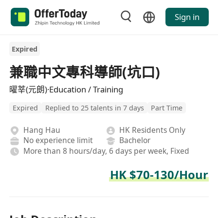
Sign in
Expired
兼職中文專科導師(坑口)
曜莘(元朗)·Education / Training
Expired
Replied to 25 talents in 7 days
Part Time
Hang Hau
HK Residents Only
No experience limit
Bachelor
More than 8 hours/day, 6 days per week, Fixed
HK $70-130/Hour