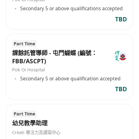
工作要求
Secondary 5 or above qualifications accepted
具備大學學歷，擁有幼兒教育或小學教學經驗者優
TBD
先考慮。
熟悉香港本地教育制度，具備教授中文課程的實際
經驗，了解各年級語文學習重點。
Part Time
能流利使用廣東話及普通話進行教學與溝通，具備
課餘託管導師 - 屯門蝴蝶 (編號：
清晰準確的語言表達能力。
FBB/ASCPT)
熟練操作基本電腦軟件及中文輸入法，能獨立完成
Pok Oi Hospital
教材編製與行政記錄工作。
Secondary 5 or above qualification accepted
性格開朗有愛心，具耐性與責任感，重視守時與細
節；具備良好溝通技巧、組織能力及團隊合作精
TBD
神，能自主執行任務並積極追求進步。
Part Time
幼兒教學助理
Creati 專注力及讀寫中心