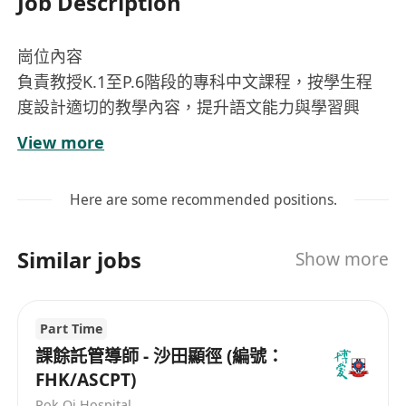
Job Description
崗位內容
負責教授K.1至P.6階段的專科中文課程，按學生程
度設計適切的教學內容，提升語文能力與學習興
趣。
View more
根據課程目標製作及準備教材，包括課堂筆記、練
習題、評估卷等，確保教學資源具系統性與實用
Here are some recommended positions.
性。
維持課室秩序，營造積極互動的學習環境，並有效
Similar jobs
Show more
管理學生行為，促進良好學習風氣。
定期與家長溝通學生學習進度，解答查詢，並協助
介紹課程內容及辦理學生報名手續。
Part Time
配合中心運作需求，參與教學質素管理，定期向經
課餘託管導師 - 沙田顯徑 (編號：
理匯報課堂表現與營運情況，推動教學服務持續優
FHK/ASCPT)
化。
Pok Oi Hospital