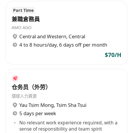
Part Time
兼職倉務員
AMO AGO
Central and Western
,
Central
4 to 8 hours/day, 6 days off per month
$70/H
仓务员（外劳）
環球人力資源
Yau Tsim Mong
,
Tsim Sha Tsui
5 days per week
No relevant work experience required, with a
sense of responsibility and team spirit