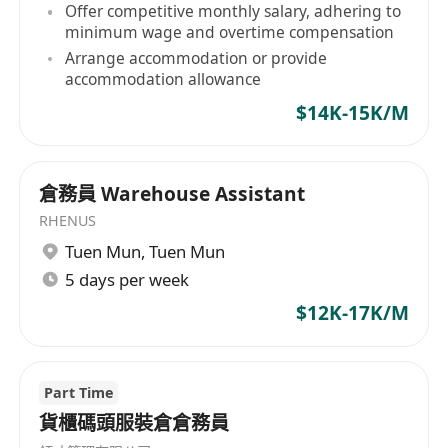
Offer competitive monthly salary, adhering to
minimum wage and overtime compensation
Arrange accommodation or provide
accommodation allowance
$14K-15K/M
倉務員 Warehouse Assistant
RHENUS
Tuen Mun
,
Tuen Mun
5 days per week
$12K-17K/M
Part Time
貨櫃碼頭服裝倉倉務員