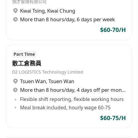
領才管理有限公司
Kwai Tsing
,
Kwai Chung
More than 8 hours/day, 6 days per week
$60-70/H
Part Time
散工倉務員
D2 LOGISTICS Technology Limited
Tsuen Wan
,
Tsuen Wan
More than 8 hours/day, 4 days off per month
Flexible shift reporting, flexible working hours
Meal break included, hourly wage 60-75
$60-75/H