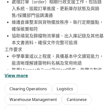
處理訂單（order）相關行政支援工作，包括錄
入系統、追蹤訂單進度、更新庫存狀態及與銷
售/採購部門協調溝通
維護倉庫整潔與貨物擺放秩序，執行定期盤點，
確保帳實相符
協助填寫及歸檔物流單據、出入庫記錄及其他基
本文書資料，確保文件完整可追溯
工作要求
中學畢業或以上程度，具備基本中文讀寫能力，
能清晰理解建築物料名稱及常用術語
熟悉Microsoft Excel及Word操作，能獨立製作
View more
簡單報價單與訂單表格
具備良好責任心與細心度，能同時兼顧倉務操作
Clearing Operations
Logistics
與文職任務，具時間管理能力
有倉務、物流或建築材料行業相關經驗者優先；
Warehouse Management
Cantonese
無經驗者亦可應徵，將提供在職培訓