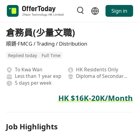
Sign in
倉務員(少量文職)
順鏘·FMCG / Trading / Distribution
Replied today
Full Time
To Kwa Wan
HK Residents Only
Less than 1 year exp
Diploma of Secondary School
5 days per week
HK $16K-20K/Month
Job Highlights