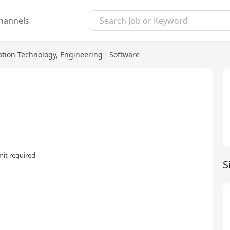
hannels
ation Technology
,
Engineering - Software
it required
S