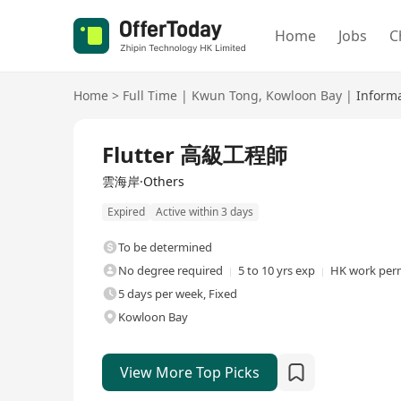
Home
Jobs
C
Home
>
Full Time
|
Kwun Tong
,
Kowloon Bay
|
Inform
Full Time
Flutter 高級工程師
雲海岸·Others
Expired
Active within 3 days
To be determined
No degree required
5 to 10 yrs exp
HK work perm
5 days per week, Fixed
Kowloon Bay
View More Top Picks