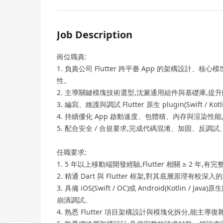
Job Description
崗位職責:
1. 負責公司 Flutter 跨平臺 App 的架構設計、核心
性。
2. 主導關鍵模塊技術選型,沈澱通用組件與基礎庫,提
3. 編寫、維護與調試 Flutter 原生 plugin(Swift / 
4. 持續優化 App 啟動速度、包體積、內存與渲染性能
5. 配合安全 / 合規要求,完成代碼混淆、加固、反調
任職要求:
1. 5 年以上移動端開發經驗,Flutter 相關 ≥ 2 年
2. 精通 Dart 與 Flutter 框架,對其底層原理
3. 具備 iOS(Swift / OC)或 Android(Kotlin / 
崩潰調試。
4. 熟悉 Flutter 項目架構設計與模塊化拆分,能主