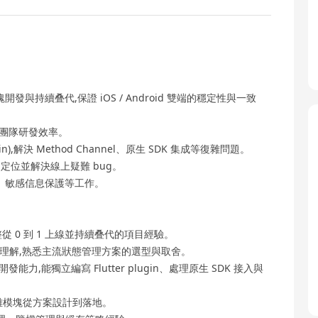
模塊開發與持續叠代,保證 iOS / Android 雙端的穩定性與一致
升團隊研發效率。
Kotlin),解決 Method Channel、原生 SDK 集成等復雜問題。
,定位並解決線上疑難 bug。
試、敏感信息保護等工作。
,有完整從 0 到 1 上線並持續叠代的項目經驗。
有較深入的理解,熟悉主流狀態管理方案的選型與取舍。
Java)原生開發能力,能獨立編寫 Flutter plugin、處理原生 SDK 接入與
導復雜模塊從方案設計到落地。