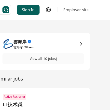
Sign In
Employer site
雲海岸
雲海岸·Others
View all 10 job(s)
imilar jobs
Active Recruiter
IT技术员