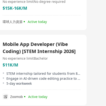
No experience limit
No degree required
$15K-16K/M
環球人力資源
Active today
Mobile App Developer (Vibe
Coding) [STEM Internship 2026]
No experience limit
Bachelor
$11K/M
STEM internship tailored for students from 8 designated institutions in HK
Engage in AI-driven code editing practice to expedite development processes
5-day workweek
Zoomob
Active today