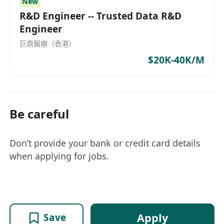
New
R&D Engineer -- Trusted Data R&D
Engineer
巨鼎醫療（香港）
$20K-40K/M
Be careful
Don’t provide your bank or credit card details
when applying for jobs.
Apply
Save