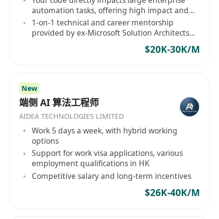
automation tasks, offering high impact and
autonomy
1-on-1 technical and career mentorship
provided by ex-Microsoft Solution Architects
and Senior AI Engineers
$20K-30K/M
New
端侧 AI 算法工程师
AIDEA TECHNOLOGIES LIMITED
Work 5 days a week, with hybrid working
options
Support for work visa applications, various
employment qualifications in HK
Competitive salary and long-term incentives
$26K-40K/M