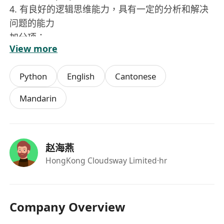
4. 有良好的逻辑思维能力，具有一定的分析和解决
问题的能力
加分项：
View more
有大模型应用相关经验，prompt 经验，对算法感
兴趣
Python
English
Cantonese
有搜索/推荐/广告方向相关经验
Mandarin
赵海燕
HongKong Cloudsway Limited
·hr
Company Overview