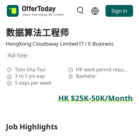
Sign in
数据算法工程师
HongKong Cloudsway Limited·IT / E-Business
Full Time
Tsim Sha Tsui
HK work permit required
3 to 5 yrs exp
Bachelor
5 days per week
HK $25K-50K/Month
Job Highlights