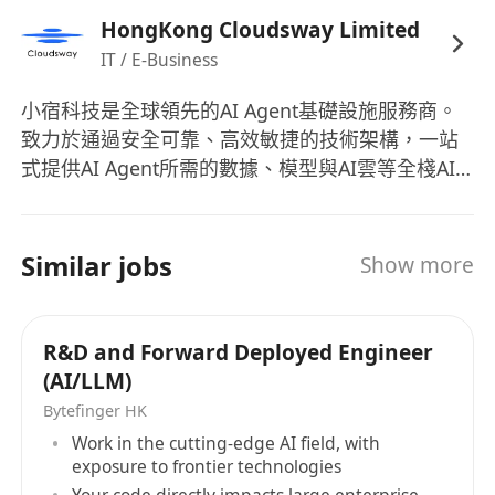
HongKong Cloudsway Limited
IT / E-Business
小宿科技是全球領先的AI Agent基礎設施服務商。
致力於通過安全可靠、高效敏捷的技術架構，一站
式提供AI Agent所需的數據、模型與AI雲等全棧AI
基礎設施服務。賦能每一個 AI Agent 高效運轉，讓
智慧服務觸手可及。 小宿智慧搜尋是專為Agent設
計的智慧搜尋與數據服務，提供多語言、多模態、
Similar jobs
Show more
多能力的數據獲取與處理服務，API月調用量已達數
億次。同時，小宿科技還為客戶提供超過100個主流
模型的調用與管理，以及通用雲、GPU雲、AI 沙盒
R&D and Forward Deployed Engineer
等AI雲服務。目前，小宿科技已服務國內超過一半
(AI/LLM)
的頭部AI原生應用，業務覆蓋80+個國家和地區，成
Bytefinger HK
功助力全球近千家企業的AI升級及轉型。
Work in the cutting-edge AI field, with
exposure to frontier technologies
Your code directly impacts large enterprise