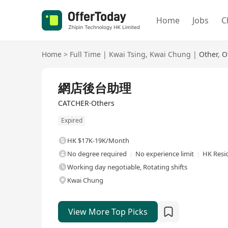
Home
Jobs
C
Home
>
Full Time
|
Kwai Tsing
,
Kwai Chung
|
Other
,
O
Full Time
網店後台助理
CATCHER·Others
Expired
HK $17K-19K/Month
No degree required
No experience limit
HK Resi
Working day negotiable, Rotating shifts
Kwai Chung
View More Top Picks