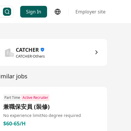
Sign In
Employer site
CATCHER
CATCHER·Others
imilar jobs
Part Time
Active Recruiter
兼職保安員 (裝修)
No experience limit
No degree required
$60-65/H