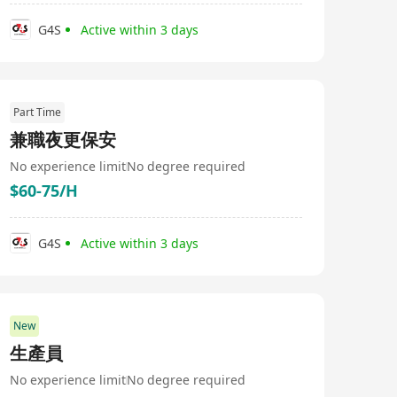
G4S
Active within 3 days
Part Time
兼職夜更保安
No experience limit
No degree required
$60-75/H
G4S
Active within 3 days
New
生產員
No experience limit
No degree required