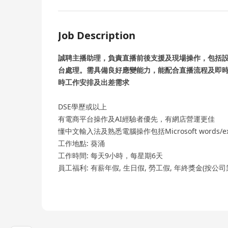
Job Description
誠聘主播助理，負責直播前後支援及現場操作，包括設備
台處理。需具備良好應變能力，能配合直播流程及即
時工作安排及出差需求
DSE學歷或以上
有電商平台操作及AI經驗者優先，有網店營運更佳
懂中文輸入法及熟悉電腦操作包括Microsoft words/excel
工作地點: 葵涌
工作時間: 每天9小時，每星期6天
員工福利: 有薪年假, 生日假, 勞工假, 年終獎金(按