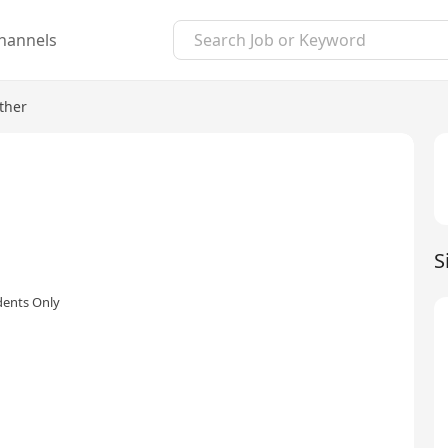
hannels
ther
S
dents Only