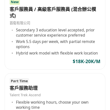
New
客戶服務員 / 高級客戶服務員 (混合辦公模
式)
首衛有限公司
Secondary 3 education level accepted, prior
customer service experience preferred
Work 5.5 days per week, with partial remote
options
Hybrid work model with flexible work location
$18K-20K/M
Part Time
客戶服務助理
Talent Trek Ascend
Flexible working hours, choose your own
working time