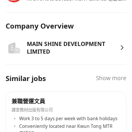
願意接受在職培訓，包括消防安全、急救知識、
系統操作及服務禮儀等，並遵守公司各項規章制
度。
Company Overview
福利
每月基本薪金港幣$15,000元
MAIN SHINE DEVELOPMENT
工作地點位於荃灣，交通便利
LIMITED
每日工作10小時，每週工作六天
Similar jobs
Show more
兼職營運文員
課室教材出版有限公司
Work 3 to 5 days per week with bank holidays
Conveniently located near Kwun Tong MTR