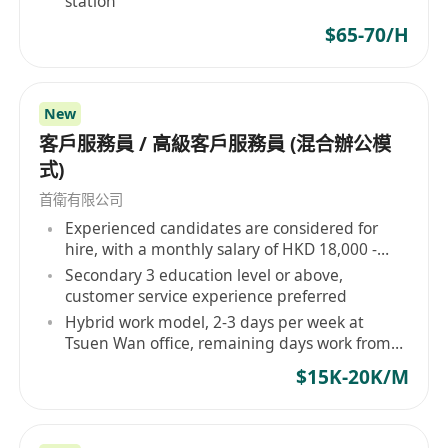
station
$65-70/H
New
客戶服務員 / 高級客戶服務員 (混合辦公模
式)
首衛有限公司
Experienced candidates are considered for
hire, with a monthly salary of HKD 18,000 -
20,000
Secondary 3 education level or above,
customer service experience preferred
Hybrid work model, 2-3 days per week at
Tsuen Wan office, remaining days work from
home
$15K-20K/M