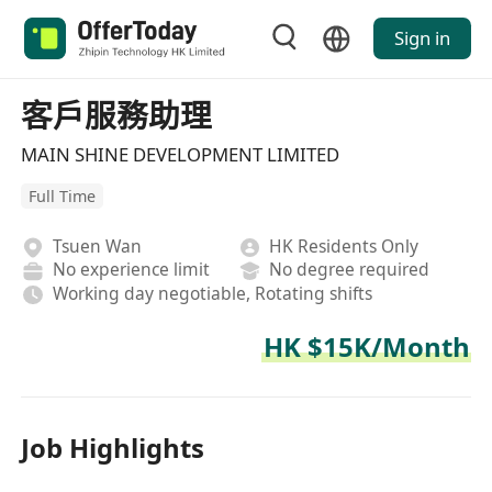
Sign in
客戶服務助理
MAIN SHINE DEVELOPMENT LIMITED
Full Time
Tsuen Wan
HK Residents Only
No experience limit
No degree required
Working day negotiable, Rotating shifts
HK $15K/Month
Job Highlights