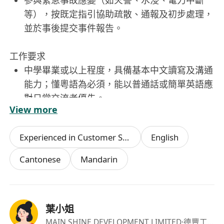
參與緊急事故應變（如火警、水浸、電力中斷
等），按既定指引協助疏散、通報及初步處理，
並於事後提交事件報告。
工作要求
中學畢業或以上程度，具備基本中文讀寫及溝通
能力；懂粵語為必須，能以普通話或簡單英語應
對日常交流者優先。
View more
具備良好服務意識與同理心，能穩定應對不同類
型客戶情緒，具備基本衝突處理及危機意識。
Experienced in Customer Services
English
身體健康，能適應長時間站立、步行及夜間輪班
（12:00–22:00 或 13:00–23:00），每週工作六
Cantonese
Mandarin
天。
無犯罪紀錄，誠實可靠，具責任感及團隊合作精
神；有物業管理、保安或客戶服務相關經驗者優
葉小姐
先考慮。
MAIN SHINE DEVELOPMENT LIMITED
·德豐工業中心