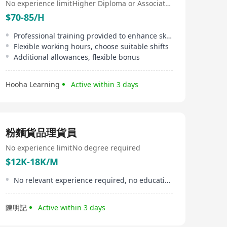
No experience limit
Higher Diploma or Associate Degree
$70-85/H
Professional training provided to enhance skills
Flexible working hours, choose suitable shifts
Additional allowances, flexible bonus
Hooha Learning
Active within 3 days
粉麵貨品理貨員
No experience limit
No degree required
$12K-18K/M
No relevant experience required, no educational limitation
陳明記
Active within 3 days