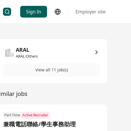
Sign In
Employer site
ARAL
ARAL·Others
View all 11 job(s)
imilar jobs
Part Time
Active Recruiter
兼職電話聯絡/學生事務助理