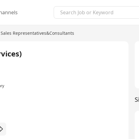
hannels
Sales Representatives&Consultants
rvices)
ary
S