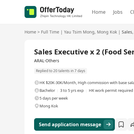
Home
Jobs
C
Home
>
Full Time
|
Yau Tsim Mong
,
Mong Kok
|
Sales
,
Full Time
Sales Executive x 2 (Food Se
ARAL·Others
Replied to 20 talents in 7 days
HK $20K-30K/Month
,
High commission with base sal
Bachelor
3 to 5 yrs exp
HK work permit required
5 days per week
Mong Kok
Send application message