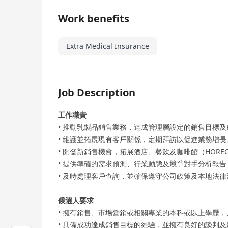
Work benefits
Extra Medical Insurance
Job Description
工作職責
• 推動乳製品銷售業務，達成管理層設定的銷售目標及K
• 維護並拓展現有客戶關係，定期拜訪以促進業務增長
• 開發新銷售機會，拓展酒店、餐飲及咖啡館（HORE
• 提供準確的需求預測、行業動態及競爭對手分析報
• 及時處理客戶查詢，並確保遵守公司政策及本地法
候選人要求
• 擁有銷售、市場營銷或相關專業的本科或以上學歷
• 具備成功達成銷售目標的經驗，並擁有良好的談判