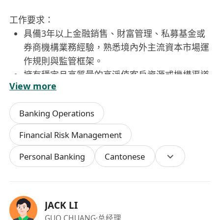
工作要求：
具備3年以上金融銷售、財富管理、私募基金或
券商機構業務經驗，熟悉境內外主流資本市場運
作規則與監管框架。
擁有穩定且高質量的高淨值客戶資源或機構渠道
View more
網絡，能快速啟動業務並實現業績轉化。
對AI量化技術、市值管理邏輯及數字資產市場具
Banking Operations
備基本認知，學習意願強，能理解並傳遞產品核
心價值。
Financial Risk Management
結果導向思維突出，擅長自主規劃時間與目標，
Personal Banking
Cantonese
具備優秀的溝通能力、談判技巧與客戶信任建立
能力。
認同公司「財務自由、人身自由、時間自由」的
價值主張，願意以長期主義視角投入事業共建，
JACK LI
接受多元化合作模式（全職／兼職／合伙人）。
GUO CHUANG
·总经理