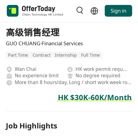
Sign in
高级销售经理
GUO CHUANG·Financial Services
Part Time
Contract
Internship
Full Time
Wan Chai
HK work permit required
No experience limit
No degree required
More than 8 hours/day, Long / short work week rotation, Hybrid,On-site,Fixed, Rotating shifts
HK $30K-60K/Month
Job Highlights