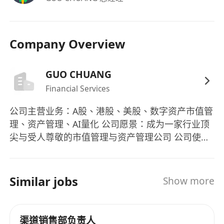
福利：
具備責任底薪，上不封頂，確保基本收入保障與
Company Overview
成長空間並存。
高比例銷售提成與階段性達標獎金，報酬與個人
GUO CHUANG
貢獻直接掛鉤。
Financial Services
工作時間高度彈性，不限制固定辦公時段與地
點，以成果交付為核心考核標準。
公司主营业务：A股、港股、美股、数字资产市值管
開放全職、兼職及業務合伙人三種合作模式，支
理、资产管理、AI量化 公司愿景：成为一家行业顶
持個體事業路徑多元發展。
尖与受人尊敬的市值管理与资产管理公司 公司使
參與公司核心業務決策與利潤分享機制，優秀者
命：带领客户、合伙伙伴与员工实现财务自由、人
可晉升為銷售總監或成為聯合創始合夥人。
身自由、时间自由
Similar jobs
Show more
渠道销售部负责人