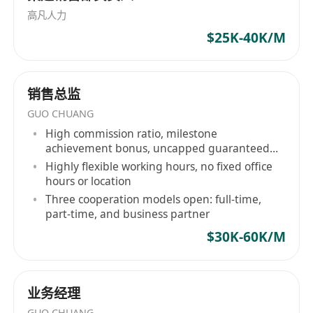
高凡人力
$25K-40K/M
销售总监
GUO CHUANG
High commission ratio, milestone
achievement bonus, uncapped guaranteed
salary
Highly flexible working hours, no fixed office
hours or location
Three cooperation models open: full-time,
part-time, and business partner
$30K-60K/M
业务经理
GUO CHUANG