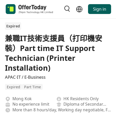
Sign in
Expired
兼職IT技術支援員（打印機安
裝）Part time IT Support
Technician (Printer
Installation)
APAC·IT / E-Business
Expired
Part Time
Mong Kok
HK Residents Only
No experience limit
Diploma of Secondary School
More than 8 hours/day, Working day negotiable, Fixed