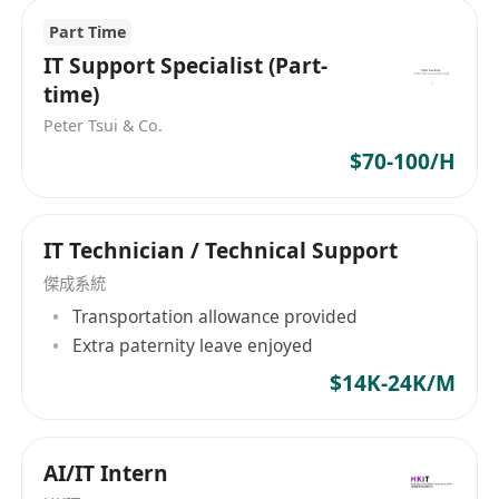
Part Time
要求:
IT Support Specialist (Part-
- 中六程度或以上學歷;
time)
- 流利粵語優先; 良好普通話及英語; 懂讀寫中文
Peter Tsui & Co.
及英文;
$70-100/H
- 熟悉電腦系統（Windows / MacOS）
- 具有基本電腦及網絡知識
- 懂安裝打印機驅動及Wi‑Fi / LAN設定
IT Technician / Technical Support
- 能獨立處理安裝及排解問題
傑成系統
- 有禮、守時、有良好溝通技巧
Transportation allowance provided
- 有IT技術支援或打印機安裝經驗者優先
Extra paternity leave enjoyed
薪酬及福利:
$14K-24K/M
- 薪酬: 每小時$100.00起
- 無固定上班時間，可按需要選擇工作時段
- 提供在職培訓，培養溝通及解難能力
AI/IT Intern
- 工作地點: 全港各區，需上門到客戶所在地提