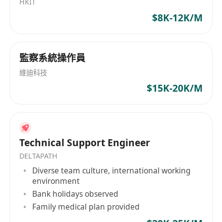
HKIT
供服務
$8K-12K/M
- 歡迎大專生/大學生報名
監察系統操作員
維迪科技
$15K-20K/M
Technical Support Engineer
DELTAPATH
Diverse team culture, international working
environment
Bank holidays observed
Family medical plan provided