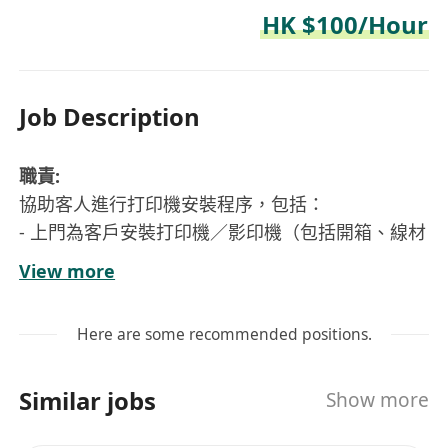
HK $100/Hour
Job Description
職責:
協助客人進行打印機安裝程序，包括：
- 上門為客戶安裝打印機／影印機（包括開箱、線材
接駁、安裝驅動、基本設定）;
View more
- 設定USB / LAN / Wi‑Fi /手機列印;
- 測試基本打印功能，如黑白／彩色打印、掃描、雙
Here are some recommended positions.
面列印等;
- 向客戶提供簡單使用教學（如卡紙處理、耗材更
Similar jobs
Show more
換）;
- 完成後填寫工作報告並提交到公司