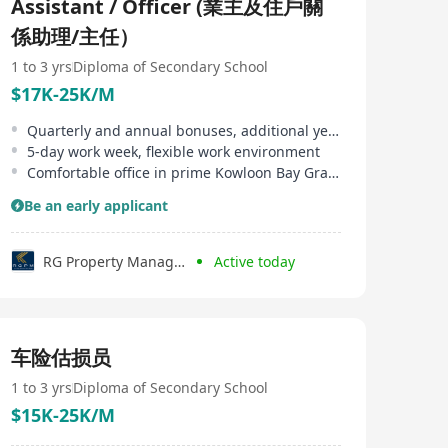
Assistant / Officer (業主及住戶關
係助理/主任）
1 to 3 yrs
Diploma of Secondary School
$17K-25K/M
Quarterly and annual bonuses, additional year-end bonus for top performers
5-day work week, flexible work environment
Comfortable office in prime Kowloon Bay Grade-A office building
Be an early applicant
RG Property Management Ltd.
Active today
车险估损员
1 to 3 yrs
Diploma of Secondary School
$15K-25K/M