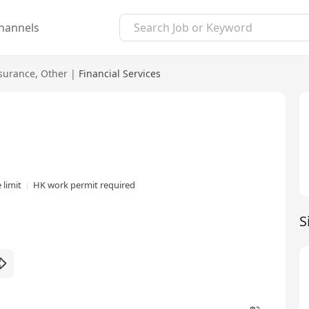
hannels
surance
,
Other
|
Financial Services
 limit
HK work permit required
S