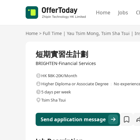
Home
Jobs
C
Home
>
Full Time
|
Yau Tsim Mong
,
Tsim Sha Tsui
|
In
Full Time
短期實習生計劃
BRIGHTEN·Financial Services
HK $8K-20K/Month
Higher Diploma or Associate Degree
No experience
5 days per week
Tsim Sha Tsui
Send application message