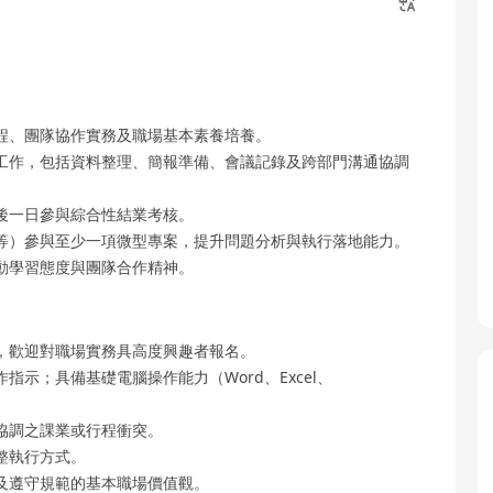
程、團隊協作實務及職場基本素養培養。
工作，包括資料整理、簡報準備、會議記錄及跨部門溝通協調
後一日參與綜合性結業考核。
等）參與至少一項微型專案，提升問題分析與執行落地能力。
動學習態度與團隊合作精神。
，歡迎對職場實務具高度興趣者報名。
示；具備基礎電腦操作能力（Word、Excel、
協調之課業或行程衝突。
整執行方式。
及遵守規範的基本職場價值觀。