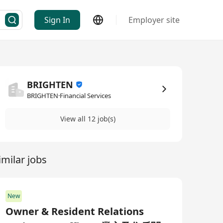
Sign In
Employer site
BRIGHTEN
BRIGHTEN·Financial Services
View all 12 job(s)
imilar jobs
New
Owner & Resident Relations