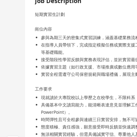
Job Description
短期實習生計劃
崗位內容
參與為期三天的密集式實習訓練，涵蓋基礎業務流
在指導人員帶領下，完成指定模擬任務或實際支援
等基礎職能。
接受階段性學習反饋與實務表現評估，並於實習最
依據實習主題（如行政支援、市場推廣或數位應用
實習全程需遵守公司保密規範與職場禮儀，展現主
工作要求
現就讀於大專院校以上學歷之在校學生，不限科系
具備基本中文讀寫能力，能清晰表達意見並理解工作指
PowerPoint）。
時間彈性且可全程參與連續三日實習安排，無不可
態度積極、責任感強，願意接受即時反饋並快速調
無須相關實習經驗，但需具備誠實守信、尊重他人