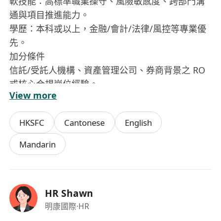
軟技能：高標準職業操守、風險敏感度、跨部門溝
通與項目推進能力。
學歷：本科或以上，金融/會計/法律/風控等專業優
先。
加分條件
信託/受託人機構、資產管理公司、券商背景之 RO
或核心合規崗位經驗。
View more
私募/家族辦公室/跨境結構、QDII/QFII、外匯與衍
生品合規經歷。
HKSFC
Cantonese
English
具內審、稽核或大型咨詢/律所合規項目經驗。
薪酬與福利
Mandarin
月薪 HKD 60,000 起，具競爭力的獎金機制。
醫療保險、法定年假與額外假期、專業培訓/續牌資
助。
HR Shawn
穩定平台與清晰晉升路徑。
明康國際
·HR
合規聲明（建議保留）