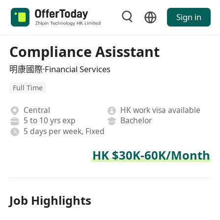
Sign in
Compliance Asisstant
明康國際·Financial Services
Full Time
Central
HK work visa available
5 to 10 yrs exp
Bachelor
5 days per week, Fixed
HK $30K-60K/Month
Job Highlights