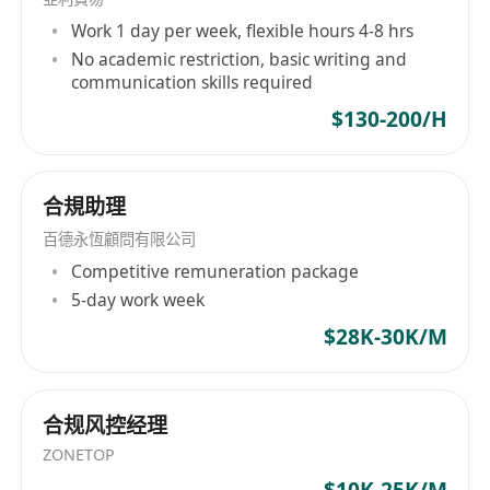
Work 1 day per week, flexible hours 4-8 hrs
No academic restriction, basic writing and
communication skills required
$130-200/H
合規助理
百德永恆顧問有限公司
Competitive remuneration package
5-day work week
$28K-30K/M
合规风控经理
ZONETOP