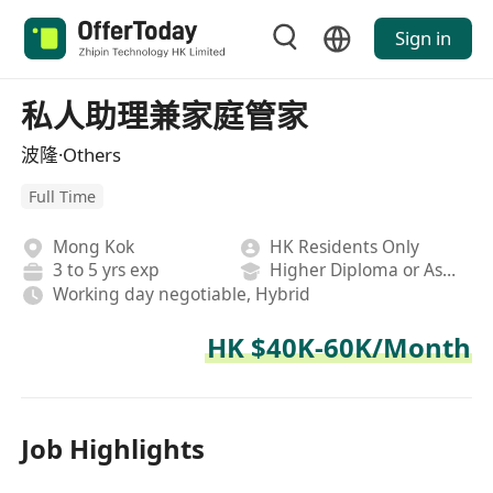
Sign in
私人助理兼家庭管家
波隆·Others
Full Time
Mong Kok
HK Residents Only
3 to 5 yrs exp
Higher Diploma or Associate Degree
Working day negotiable, Hybrid
HK $40K-60K/Month
Job Highlights