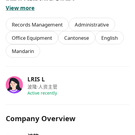
职情况，保障家庭服务质量。
View more
• 监督日常家务执行情况，统筹家庭物资库存管理及
日常采购工作，合理规划采购品类与数量，确保家
Records Management
Administrative
庭生活有序运转。
二、任职要求
Office Equipment
Cantonese
English
• 学历与经验：本科及以上学历，具备3年及以上行
Mandarin
政秘书、私人助理或家庭管家相关工作经验，有服
务企业主个人的工作经历者优先考虑。
• 语言能力：普通话、粤语流利，可熟练进行沟通交
流；英语可实现日常沟通、读写，能处理基础英文
LRIS L
邮件及商务沟通事宜。
波隆
·人资主管
• 专业能力：熟练使用各类办公软件（Word、
Active recently
Excel、PowerPoint等），熟悉香港商务礼仪及社
交规范，具备高效处理行程冲突、差旅安排及行政
Company Overview
文书的能力。
• 职业素养：具备高度的责任心、严谨细致的工作态