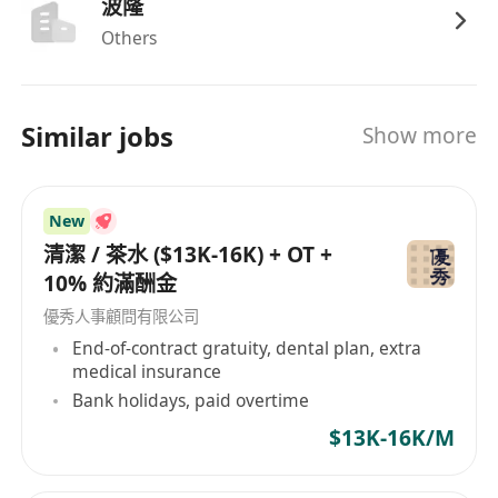
度及极强的保密意识，尊重雇主隐私，能主动适配
波隆
工作需求，高效完成各项任务。
Others
• 合规要求：香港本地居民（可合法在港受雇），持
有有效香港驾照，驾龄满1年及以上，可熟练驾驶车
辆处理相关事务。雇主将依法核查应聘者合法受雇
Similar jobs
Show more
资格，确保符合入境事务处相关规定，杜绝聘用非
法劳工。
New
清潔 / 茶水 ($13K-16K) + OT +
10% 約滿酬金
優秀人事顧問有限公司
End-of-contract gratuity, dental plan, extra
medical insurance
Bank holidays, paid overtime
$13K-16K/M