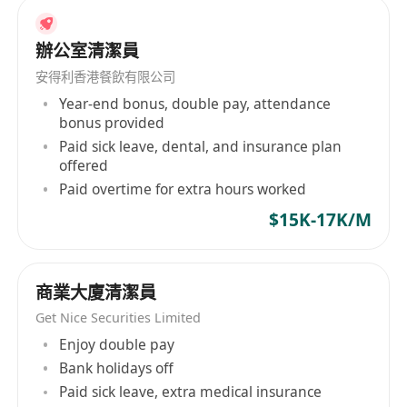
辦公室清潔員
安得利香港餐飲有限公司
Year-end bonus, double pay, attendance
bonus provided
Paid sick leave, dental, and insurance plan
offered
Paid overtime for extra hours worked
$15K-17K/M
商業大廈清潔員
Get Nice Securities Limited
Enjoy double pay
Bank holidays off
Paid sick leave, extra medical insurance