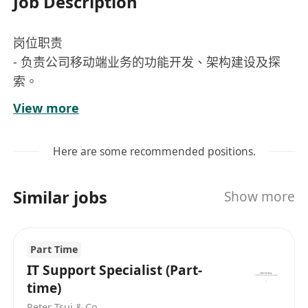
Job Description
岗位职责
- 负责公司移动端业务的功能开发、架构建设及探
索。
- 参与前后端的方案设计及技术调研。
View more
- 对竞品进行分析、学习。
- 以技术驱动产品。
Here are some recommended positions.
任职资格
- 熟练掌握Android APP开发及Jetpack全家桶。(必
Similar jobs
Show more
备)
- 熟练掌握Kotlin语言。(必备)
- 熟练掌握Flutter框架及Dart语言，至少有一个上架
Part Time
项目。(必备)
IT Support Specialist (Part-
- 有应用内支付IAP相关经验、厂商联运。(优先)
time)
- 有互联网广告从业经验。(优先)
Peter Tsui & Co.