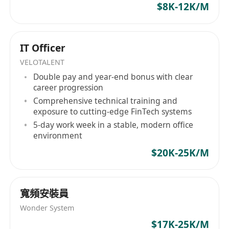
- 社区活跃及有优秀开源项目者优先。
$8K-12K/M
IT Officer
VELOTALENT
Double pay and year-end bonus with clear
career progression
Comprehensive technical training and
exposure to cutting-edge FinTech systems
5-day work week in a stable, modern office
environment
$20K-25K/M
寬頻安裝員
Wonder System
$17K-25K/M