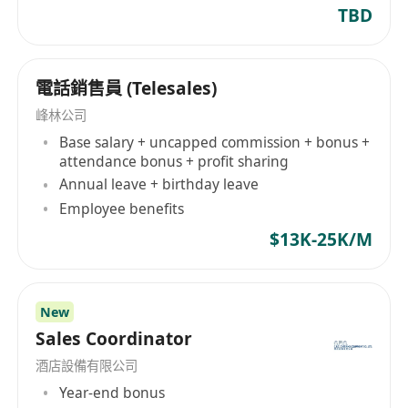
TBD
電話銷售員 (Telesales)
峰林公司
Base salary + uncapped commission + bonus +
attendance bonus + profit sharing
Annual leave + birthday leave
Employee benefits
$13K-25K/M
New
Sales Coordinator
酒店設備有限公司
Year-end bonus