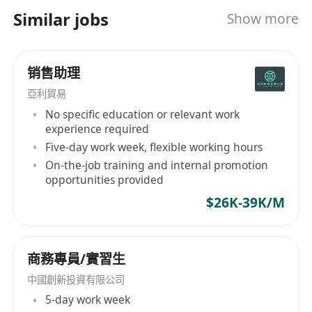
Similar jobs
Show more
销售助理
亞利貿易
No specific education or relevant work
experience required
Five-day work week, flexible working hours
On-the-job training and internal promotion
opportunities provided
$26K-39K/M
商務專員/實習生
中國創新投資有限公司
5-day work week