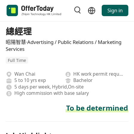
Sign in
總經理
昭陽智慧·Advertising / Public Relations / Marketing
Services
Full Time
Wan Chai
HK work permit required
5 to 10 yrs exp
Bachelor
5 days per week, Hybrid,On-site
High commission with base salary
To be determined