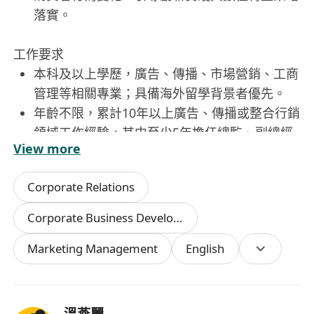
落實。
工作要求
本科及以上學歷，廣告、傳播、市場營銷、工商
管理等相關專業；具備海外留學背景者優先。
年齡不限，累計10年以上廣告、傳播或整合行銷
領域工作經驗，其中至少5年擔任總監、副總經
View more
理或同等級別高階管理職務。
具備跨國企業工作經歷，或曾主導至少一項具規
Corporate Relations
模之國際項目從策劃至落地全過程，熟悉多市場
協作模式與合規要求。
Corporate Business Development
具備出色的戰略思維與商業洞察力，能獨立制定
Marketing Management
English
可執行的發展藍圖，並有效分解目標、督導落
實。
流利使用英文作為工作語言，具備高水準口語表
達與書面溝通能力，能勝任跨文化團隊管理與國