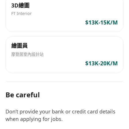
3D繪圖
FT Interior
$13K-15K/M
繪圖員
摩登居室內設計站
$13K-20K/M
Be careful
Don’t provide your bank or credit card details
when applying for jobs.