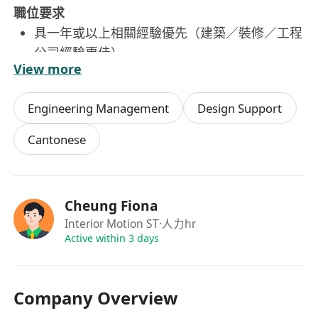
職位要求
具一年或以上相關經驗優先（建築／裝修／工程
公司經驗更佳）
View more
無相關經驗但有興趣入行者亦會考慮（提供在職
培訓）
Engineering Management
Design Support
工作態度積極，有責任感及良好紀律
細心、有良好組織能力，能獨立處理工作
Cantonese
具備基本溝通能力，能與師傅及團隊合作
懂基本手機或電腦操作
懂傢俬繪圖或生產結構者優先
Cheung Fiona
待遇及福利
Interior Motion ST
·人力hr
薪金：每月港幣 $16,000 – $25,000（視乎經驗
Active within 3 days
及能力）
公眾假期
有薪年假
Company Overview
提供在職培訓（包括度尺及地盤運作流程）