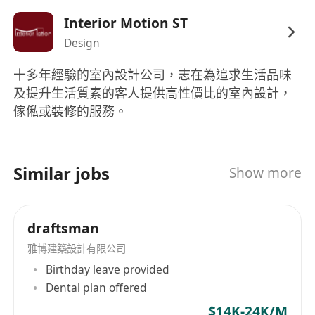
申請方法
Interior Motion ST
有意者請將履歷（包括工作經驗、學歷、可到職日
Design
期及要求薪金）
WhatsApp 至
*********（何先生）
十多年經驗的室內設計公司，志在為追求生活品味
備註
及提升生活質素的客人提供高性價比的室內設計，
申請人提供的資料將予以保密，並只作招聘用途。
傢俬或裝修的服務。
Similar jobs
Show more
draftsman
雅博建築設計有限公司
Birthday leave provided
Dental plan offered
$14K-24K/M