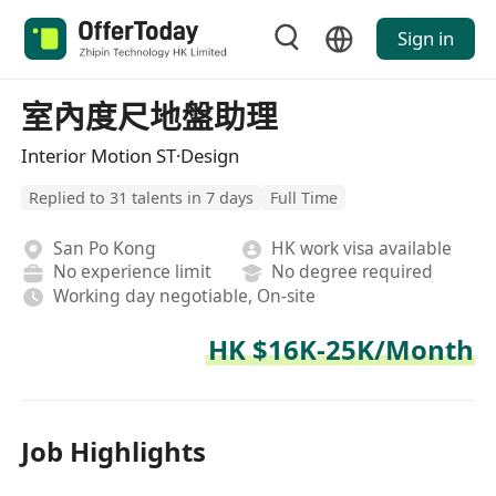
Sign in
室內度尺地盤助理
Interior Motion ST·Design
Replied to 31 talents in 7 days
Full Time
San Po Kong
HK work visa available
No experience limit
No degree required
Working day negotiable, On-site
HK $16K-25K/Month
Job Highlights