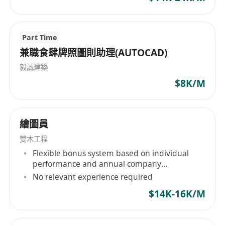
Part Time
兼職食肆牌照圖則助理(AUTOCAD)
毅誠建築
$8K/M
繪圖員
雙木工程
Flexible bonus system based on individual
performance and annual company
performance
No relevant experience required
$14K-16K/M