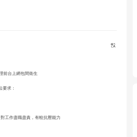
清理前台上網包間衛生
位要求：
-對工作盡職盡責，有較抗壓能力