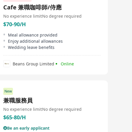
Cafe 兼職咖啡師/侍應
No experience limit
No degree required
$70-90/H
Meal allowance provided
Enjoy additional allowances
Wedding leave benefits
Beans Group Limited
Online
New
兼職服務員
No experience limit
No degree required
$65-80/H
Be an early applicant