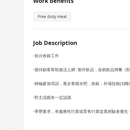
Work benefits
Free duty meal
Job Description
-前台收銀工作
-接待顧客幫助激活上網 -製作飲品，促銷飲品簡餐 -
-積極參加培訓，逐步掌握水吧，收銀，外場技能(3)職
-對主流戲有一定認識
-學歷要求，有服務性行業或零售行業從業經驗者優先 