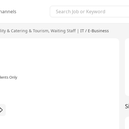
hannels
lity & Catering & Tourism
,
Waiting Staff
|
IT / E-Business
dents Only
S