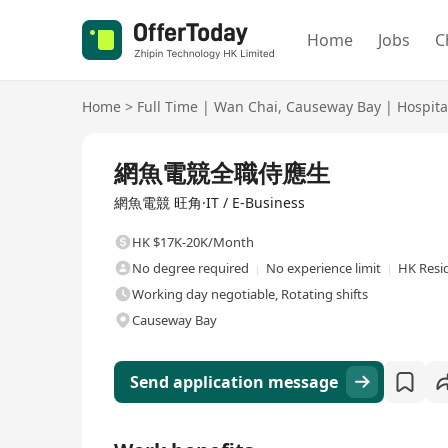
Home
Jobs
C
Home
>
Full Time
|
Wan Chai
,
Causeway Bay
|
Hospita
Full Time
網魚電競全職侍應生
網魚電競 旺角·IT / E-Business
HK $17K-20K/Month
No degree required
No experience limit
HK Resi
Working day negotiable, Rotating shifts
Causeway Bay
Send application message