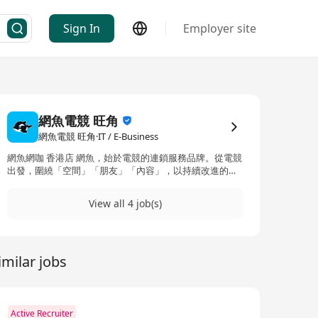
Sign In
Employer site
網魚電競 旺角
網魚電競 旺角·IT / E-Business
網魚網咖 香港店 網魚，始於電競的連鎖服務品牌。從電競
出發，圍繞「空間」「朋友」「內容」，以持續改進的優
質產品、服務與體驗，致力於打造全球第一電競社區，踐
行「給用戶美好的體驗」。 旗下擁有網魚電競、網魚電競
View all 4 job(s)
酒店兩大連鎖，現已發展為跨品牌、跨業態、跨平台的綜
合娛樂型品牌。
imilar jobs
Active Recruiter