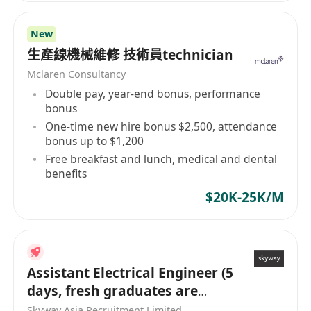
New
生產線機械維修 技術員technician
Mclaren Consultancy
Double pay, year-end bonus, performance
bonus
One-time new hire bonus $2,500, attendance
bonus up to $1,200
Free breakfast and lunch, medical and dental
benefits
$20K-25K/M
Assistant Electrical Engineer (5
days, fresh graduates are
welcome!)
Skyway Asia Recruitment Limited