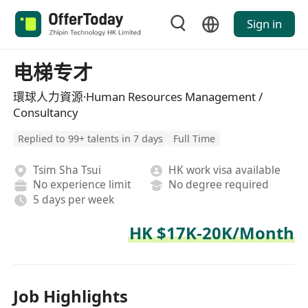
Sign in
电梯专才
環球人力資源·Human Resources Management /
Consultancy
Replied to 99+ talents in 7 days
Full Time
Tsim Sha Tsui
HK work visa available
No experience limit
No degree required
5 days per week
HK $17K-20K/Month
Job Highlights