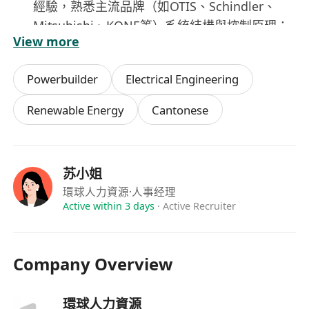
經驗，熟悉主流品牌（如OTIS、Schindler、
Mitsubishi、KONE等）系統結構與控制原理；
View more
具備基本中英文讀寫能力，能清晰理解技術文
件、安全指引及客戶溝通需求；
Powerbuilder
Electrical Engineering
重視職業安全與合規意識，嚴格遵守《升降機及
自動梯條例》及現場安全管理程序。
Renewable Energy
Cantonese
福利：
具競爭力之月薪及年度績效獎金，薪酬按經驗與
苏小姐
資格評定；
環球人力資源
·人事经理
提供完善在職專業培訓，包括原廠技術課程、安
Active within 3 days
·
Active Recruiter
全操作認證及持續進修津貼；
享有法定公眾假期、有薪年假、病假及產假／侍
產假，符合香港《僱傭條例》規定；
Company Overview
配備專用維修工具車、個人防護裝備及行動技術
支援設備，提升外勤作業效率與安全性；
環球人力資源