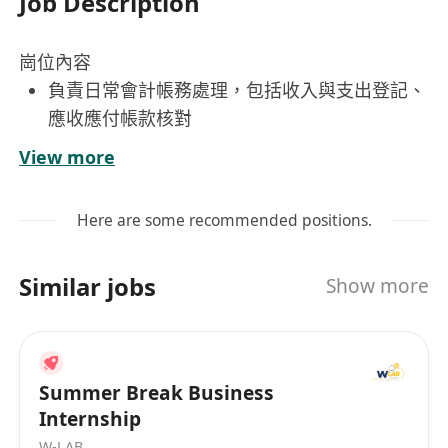
Job Description
崗位內容
負責日常會計帳務處理，包括收入與支出登記、
應收應付帳款核對
執行員工薪酬計算與發放，按時完成每月計糧、
View more
強積金供款申報及相關扣款事宜
支援人事行政工作，涵蓋入職/離職手續辦理、
Here are some recommended positions.
員工檔案管理、假期記錄及內部通知協調
協助準備利得稅及薪俸稅申報文件，確保符合香
Similar jobs
Show more
港《稅務條例》《公司條例》及強積金法例要求
處理客戶報價單編製、發出及後續跟進，並負責
應收帳款追收及對帳，維持良好現金流管理
Summer Break Business
工作要求
Internship
具備會計相關證書優先考慮；
W-LAB