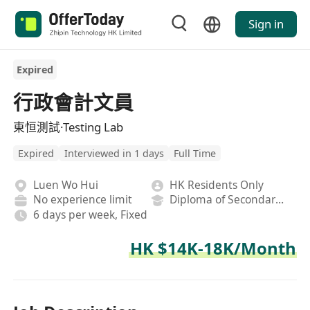
Sign in
Expired
行政會計文員
東恒測試·Testing Lab
Expired
Interviewed in 1 days
Full Time
Luen Wo Hui
HK Residents Only
No experience limit
Diploma of Secondary School
6 days per week, Fixed
HK $14K-18K/Month