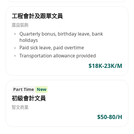
工程會計及跟單文員
廣益裝飾
Quarterly bonus, birthday leave, bank
holidays
Paid sick leave, paid overtime
Transportation allowance provided
$18K-23K/M
Part Time
New
初級會計文員
智文商業
$50-80/H