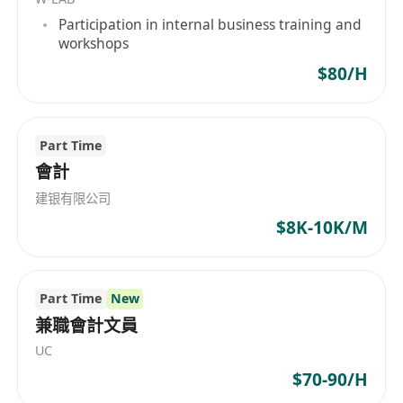
運用Peachtree會計系統及Microsoft Excel入
Participation in internal business training and
數；
workshops
擁有會計、人事及行政經驗優先；
$80/H
具備清晰口語及書面溝通能力，能有效協調內部
部門及應對外部客戶查詢；具備基本英文閱讀能
力，可理解合約、信函及系統介面內容；
Part Time
會計
建银有限公司
$8K-10K/M
Part Time
New
兼職會計文員
UC
$70-90/H