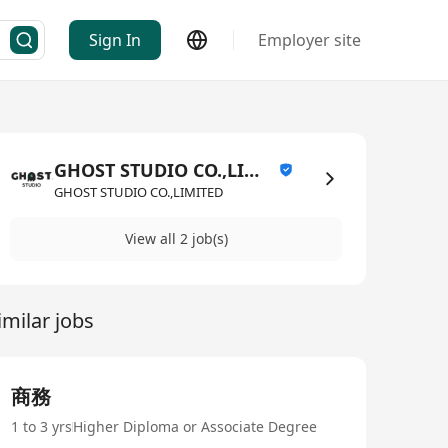
Sign In
Employer site
GHOST STUDIO CO.,LIMITED
GHOST STUDIO CO.,LIMITED
View all 2 job(s)
imilar jobs
商務
1 to 3 yrs
Higher Diploma or Associate Degree