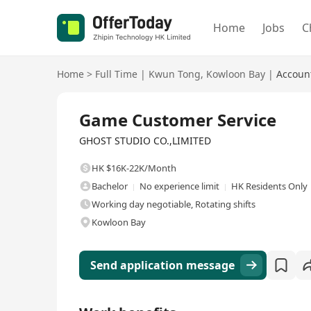
Home
Jobs
C
Home
>
Full Time
|
Kwun Tong
,
Kowloon Bay
|
Accoun
Full Time
Game Customer Service
GHOST STUDIO CO.,LIMITED
HK $16K-22K/Month
Bachelor
No experience limit
HK Residents Only
Working day negotiable, Rotating shifts
Kowloon Bay
Send application message