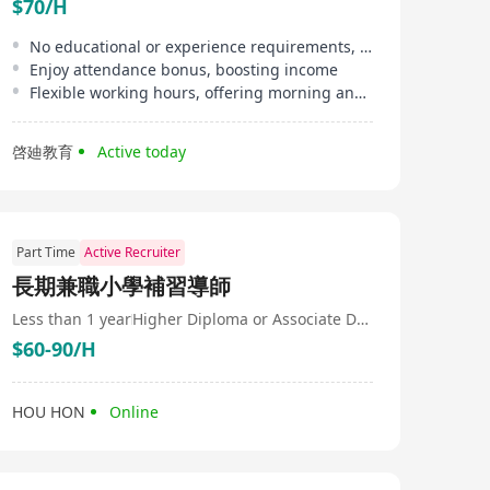
$70/H
No educational or experience requirements, suitable for beginners
Enjoy attendance bonus, boosting income
Flexible working hours, offering morning and afternoon shifts
啓廸教育
Active today
Part Time
Active Recruiter
長期兼職小學補習導師
Less than 1 year
Higher Diploma or Associate Degree
$60-90/H
HOU HON
Online