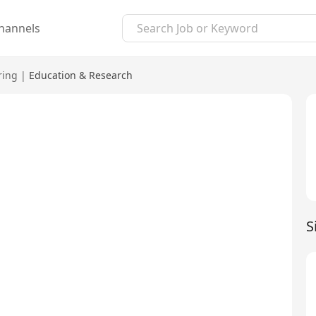
hannels
ring
|
Education & Research
S