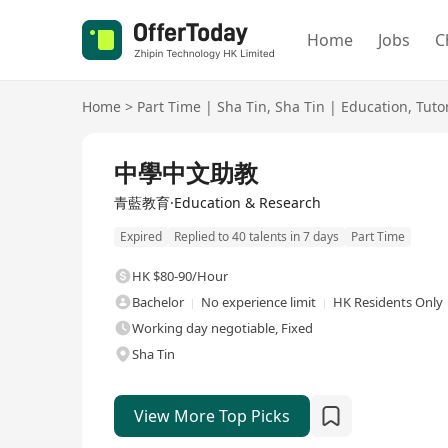
Home
Jobs
C
Home
>
Part Time
|
Sha Tin
,
Sha Tin
|
Education
,
Tuto
中學中文助教
青藍教育·Education & Research
Expired
Replied to 40 talents in 7 days
Part Time
HK $80-90/Hour
Bachelor
No experience limit
HK Residents Only
Working day negotiable, Fixed
Sha Tin
View More Top Picks