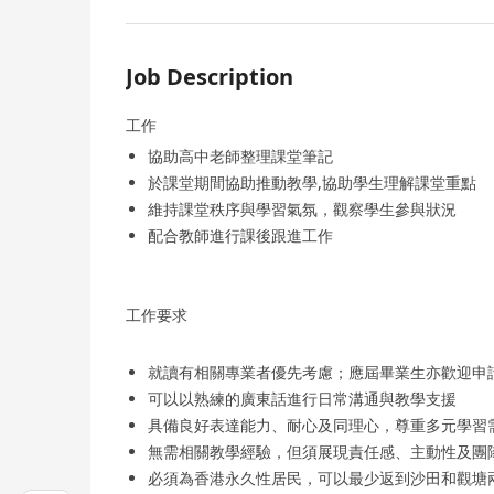
Job Description
工作
協助高中老師整理課堂筆記
於課堂期間協助推動教學,協助學生理解課堂重點
維持課堂秩序與學習氣氛，觀察學生參與狀況
配合教師進行課後跟進工作
工作要求
就讀有相關專業者優先考慮；應屆畢業生亦歡迎申
可以以熟練的廣東話進行日常溝通與教學支援
具備良好表達能力、耐心及同理心，尊重多元學習
無需相關教學經驗，但須展現責任感、主動性及團
必須為香港永久性居民，可以最少返到沙田和觀塘