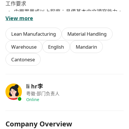
工作要求
中學畢業或以上程度；具備基本中文讀寫能力，
View more
能清晰理解貨單、標籤及系統提示；懂簡單英文
單字（如航班代碼、目的地三字碼）者優先。
Lean Manufacturing
Material Handling
無需相關經驗，歡迎應屆畢業生或轉職人士申
請；公司提供全面在職培訓，包括航空貨運流
Warehouse
English
Mandarin
程、系統操作、安全規範及機場出入管理知識。
Cantonese
體能良好，能適應長時間站立、彎腰、搬運輕至
中量貨物（一般不超過20公斤），並於溫控或開
放式機倉環境中穩定作業。
具責任感與細心度，重視準確性與時效性，能在
li hr李
航班密集時段保持專注，配合團隊協作及臨時調
粤徽
·部门负责人
配安排。
Online
須持有有效香港居民身份證；如需進入機場禁
區，須通過機場管理局（AA）背景審查及完成
Company Overview
指定保安培訓課程（公司協助安排）。