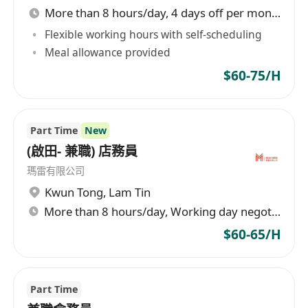
More than 8 hours/day, 4 days off per month
Flexible working hours with self-scheduling
Meal allowance provided
$60-75/H
Part Time
New
(啟田- 兼職) 店務員
瑪雷有限公司
Kwun Tong
,
Lam Tin
More than 8 hours/day, Working day negotiable
$60-65/H
Part Time