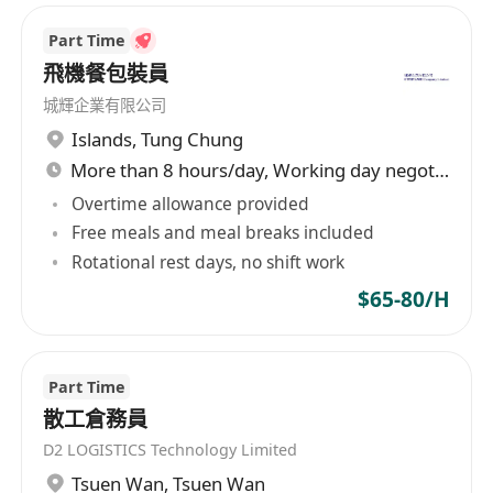
合作餐廳折扣優惠。
Part Time
飛機餐包裝員
城輝企業有限公司
Islands
,
Tung Chung
More than 8 hours/day, Working day negotiable
Overtime allowance provided
Free meals and meal breaks included
Rotational rest days, no shift work
$65-80/H
Part Time
散工倉務員
D2 LOGISTICS Technology Limited
Tsuen Wan
,
Tsuen Wan