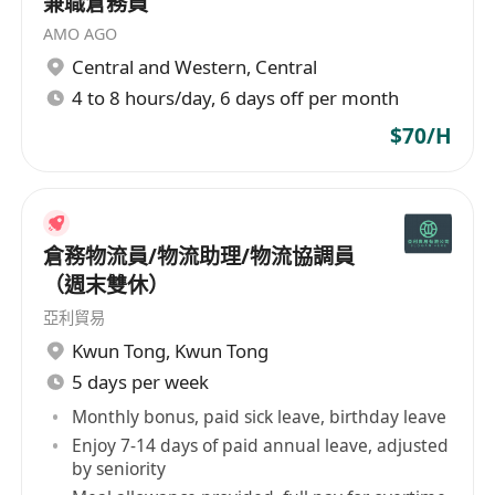
兼職倉務員
AMO AGO
Central and Western
,
Central
4 to 8 hours/day, 6 days off per month
$70/H
倉務物流員/物流助理/物流協調員
（週末雙休）
亞利貿易
Kwun Tong
,
Kwun Tong
5 days per week
Monthly bonus, paid sick leave, birthday leave
Enjoy 7-14 days of paid annual leave, adjusted
by seniority