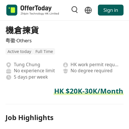
Sign in
機倉揀貨
粤徽·Others
Active today
Full Time
Tung Chung
HK work permit required
No experience limit
No degree required
5 days per week
HK $20K-30K/Month
Job Highlights