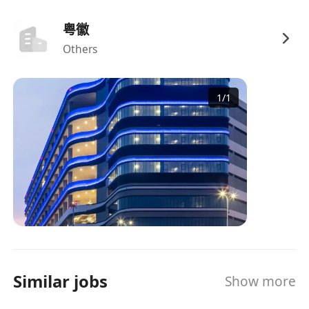
福利
粤徽
具市場競爭力之時薪及超時補薪，按實際工時計
Others
算，符合香港《僱傭條例》規定；表現優異者享
有季度津貼及年度績效獎勵。
1
/
1
享有法定公眾假期、有薪年假（入職滿一年後享
7天，逐年遞增至14天）、病假及產假／侍產假
等合規休假權益。
提供職業安全與健康保障，包括定期安全講習、
個人防護裝備（如反光衣、安全鞋）及意外保
險。
設有員工推薦獎勵計劃，成功推薦合適人選獲聘
可獲現金鼓勵；亦支援內部晉升，表現傑出者可
發展為高級揀貨員、領班或操作助理等職級。
Similar jobs
提供免費機場穿梭巴士服務（指定路線）、員工
Show more
休息室及茶水設施；部分營運點設有膳食津貼或