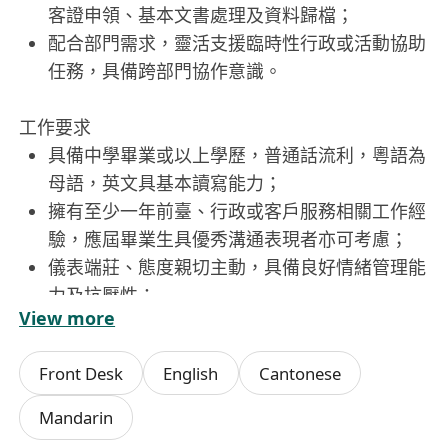
客證申領、基本文書處理及資料歸檔；
配合部門需求，靈活支援臨時性行政或活動協助
任務，具備跨部門協作意識。
工作要求
具備中學畢業或以上學歷，普通話流利，粵語為
母語，英文具基本讀寫能力；
擁有至少一年前臺、行政或客戶服務相關工作經
驗，應屆畢業生具優秀溝通表現者亦可考慮；
儀表端莊、態度親切主動，具備良好情緒管理能
力及抗壓性；
View more
熟悉Microsoft Office基本操作（Word、
Excel、Outlook），能快速學習內部系統及辦公
Front Desk
English
Cantonese
設備使用；
注重細節、守時可靠，能獨立處理日常事務，並
Mandarin
於需要時配合彈性工作安排。