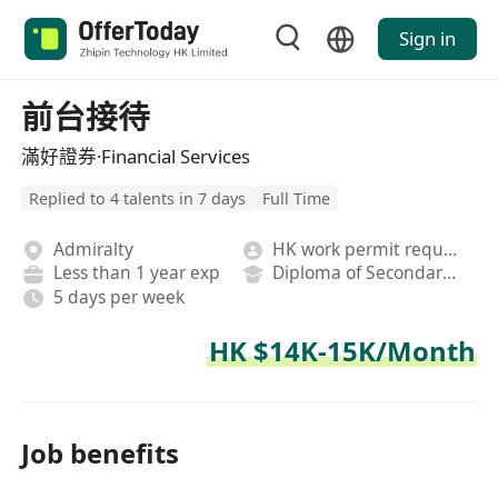
Sign in
前台接待
滿好證券·Financial Services
Replied to 4 talents in 7 days
Full Time
Admiralty
HK work permit required
Less than 1 year exp
Diploma of Secondary School
5 days per week
HK $14K-15K/Month
Job benefits