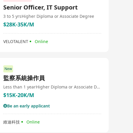
Senior Officer, IT Support
3 to 5 yrs
Higher Diploma or Associate Degree
$28K-35K/M
VELOTALENT
Online
New
監察系統操作員
Less than 1 year
Higher Diploma or Associate Degree
$15K-20K/M
Be an early applicant
維迪科技
Online