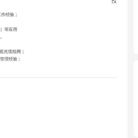
工作经验；
邮）等应用
力。
及海底光缆组网；
实操管理经验；