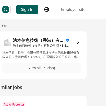
Sign In
Employer site
iness
法本信息技術（香港）有限公司
法本信息技術（香港）有限公司·IT / E-Business
法本信息（香港）有限公司是深圳市法本信息技術股份有
限公司（股票代碼：300925）在香港設立的子公司，專注
於為全球客戶提供資訊科技服務及數碼化解決方案。作為
法本信息在國際市場的重要佈局，香港公司憑藉總部在中
View all 95 job(s)
國內地的技術積累與行業經驗，致力為亞太區及全球客戶
提供高效益的數碼轉型服務，協助企業應對技術挑戰，推
動業務創新。
imilar jobs
Active Recruiter