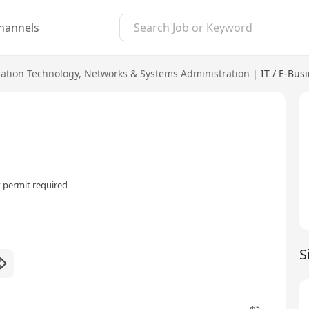
hannels
ation Technology
,
Networks & Systems Administration
|
IT / E-Bus
 permit required
S