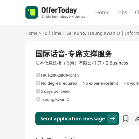
Home
Jobs
C
Home
>
Full Time
|
Sai Kung
,
Tseung Kwan O
|
Inform
Full Time
国际话音-专席支撑服务
法本信息技術（香港）有限公司·IT / E-Business
HK $20K-28K/Month
No degree required
No experience limit
HK work
5 days per week
Tseung Kwan O
Send application message