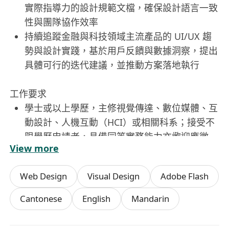
實際指導力的設計規範文檔，確保設計語言一致
性與團隊協作效率
持續追蹤金融與科技領域主流產品的 UI/UX 趨
勢與設計實踐，基於用戶反饋與數據洞察，提出
具體可行的迭代建議，並推動方案落地執行
工作要求
學士或以上學歷，主修視覺傳達、數位媒體、互
動設計、人機互動（HCI）或相關科系；接受不
限學歷申請者，具備同等實務能力亦歡迎應徵
View more
具備 1 年以上網路產品 UI 設計經驗，熟悉頁面
架構、元件庫建設、營運視覺設計等多元場景；
Web Design
Visual Design
Adobe Flash
有金融科技、銀行、支付或財經類產品經驗者尤
佳
Cantonese
English
Mandarin
完整參與過至少一個「0→1」產品的 UI 設計全
流程，理解從需求分析、風格定義、高保真設