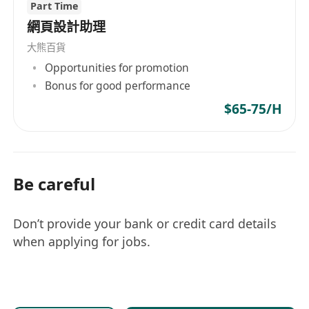
Part Time
網頁設計助理
大熊百貨
Opportunities for promotion
Bonus for good performance
$65-75/H
Be careful
Don’t provide your bank or credit card details
when applying for jobs.