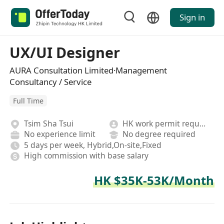
Sign in
UX/UI Designer
AURA Consultation Limited·Management
Consultancy / Service
Full Time
Tsim Sha Tsui
HK work permit required
No experience limit
No degree required
5 days per week, Hybrid,On-site,Fixed
High commission with base salary
HK $35K-53K/Month