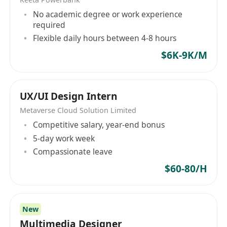
流程）；具備 Axure 基礎操作能力，能配合製
No academic degree or work experience
作交互原型或需求說明文件
required
具備粵語、普通話及基礎英文溝通能力，能以雙
Flexible daily hours between 4-8 hours
語閱讀技術文件、參與跨團隊討論
$6K-9K/M
須符合香港合法工作資格，接受以下任一簽證類
型：香港永久居民、高端人才通行證計劃（高才
通）、優秀人才入境計劃（優才通）、非本地畢
UX/UI Design Intern
業生留港／回港就業安排（IANG）、受養人簽
Metaverse Cloud Solution Limited
證，或其他有效工作許可
Competitive salary, year-end bonus
5-day work week
福利
Compassionate leave
豐厚薪酬：月薪 $35,000 – $53,000，薪資可
$60-80/H
議，採「高佣金＋底薪」結構
彈性花紅與酬金制度，績效表現優異者享有額外
激勵
New
年終花紅
Multimedia Designer