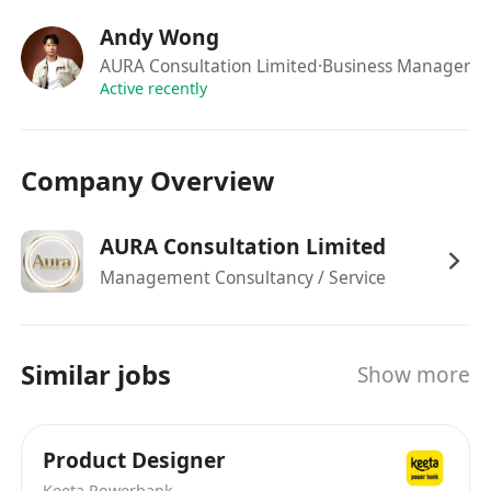
計、切圖交付、開發協作到上線驗收的各環節
Andy Wong
熟稔 iOS、Android 等主流作業系統設計指南
AURA Consultation Limited
·Business Manager
（Human Interface Guidelines / Material
Active recently
Design），以及 Web 端響應式與跨平臺設計原
則
具備前後端界面整合思維，能針對常見功能模組
Company Overview
（如選單、表單、清單、彈跳視窗、分頁控制
器、狀態提示等）進行符合用戶心智模型的設計
AURA Consultation Limited
擁有強大的設計特徵抽象與轉譯能力，可快速掌
Management Consultancy / Service
握不同品牌調性與業務語境，靈活適配多樣化視
覺風格與設計需求
具備規範化總結與文檔化能力，能將設計決策、
Similar jobs
Show more
元件邏輯、使用情境系統性歸納為可複用、易維
護的設計資產；有帶領設計夥伴或協作新人經驗
者優先
Product Designer
熟練使用 Figma（含組件管理、自動佈局、協作
Keeta Powerbank