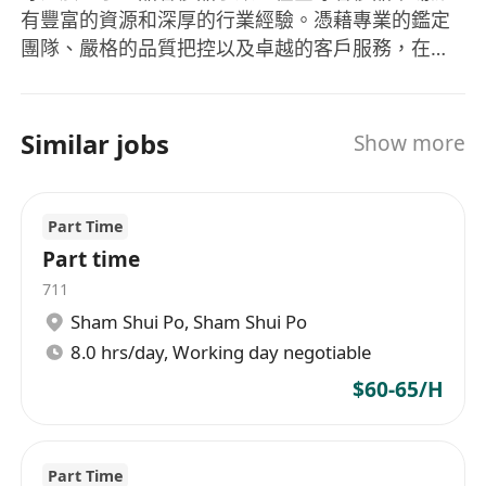
有豐富的資源和深厚的行業經驗。憑藉專業的鑑定
團隊、嚴格的品質把控以及卓越的客戶服務，在業
內樹立了良好的口碑。我們的業務覆蓋多個國家和
地區，致力於為全球客戶提供高品質的二手奢侈品
交易服務！
Similar jobs
Show more
Part Time
Part time
711
Sham Shui Po
,
Sham Shui Po
8.0 hrs/day, Working day negotiable
$60-65/H
Part Time