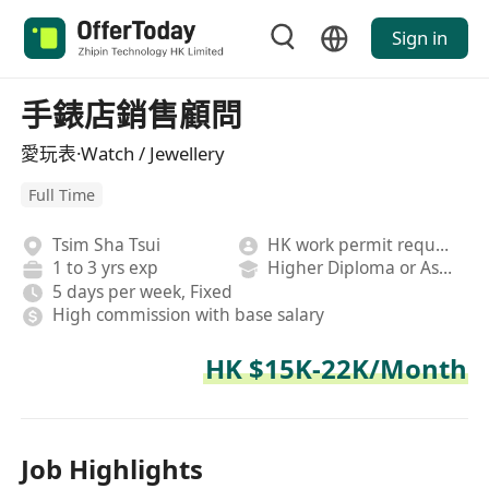
Sign in
手錶店銷售顧問
愛玩表·Watch / Jewellery
Full Time
Tsim Sha Tsui
HK work permit required
1 to 3 yrs exp
Higher Diploma or Associate Degree
5 days per week, Fixed
High commission with base salary
HK $15K-22K/Month
Job Highlights