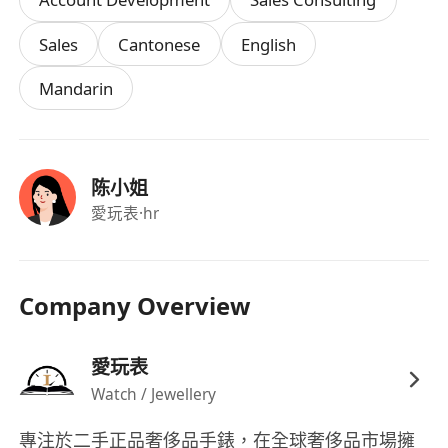
熟悉機械腕錶基本構造、品牌歷史與工藝特色，
具備快速學習新品知識及傳遞品牌價值的能力
Sales
Cantonese
English
具備敏銳客戶洞察力與談判技巧，能在壓力下保
Mandarin
持積極態度，並以結果導向推動銷售進程
具備良好團隊協作意識，能配合店長及同事分工
執行日常任務，並主動分享銷售經驗與客戶反饋
陈小姐
底薪範圍：港幣$15,000–$22,000／月（按學歷、經
愛玩表
·hr
驗及面試表現而定），另設具競爭力之銷售佣金制
度，收入上不封頂
工作地點：香港九龍尖沙咀彌敦道50號金域假日酒
Company Overview
店負二B015舖
工作時間：每月享8天有薪假期
愛玩表
聘用類型：全職
Watch / Jewellery
入職資格：須具備於香港合法工作的資格
專注於二手正品奢侈品手錶，在全球奢侈品市場擁