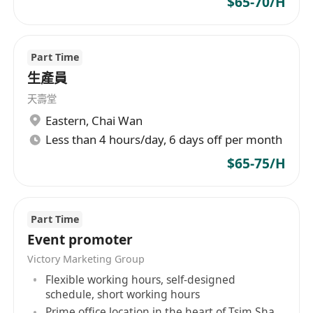
$65-70/H
Part Time
生產員
天壽堂
Eastern
,
Chai Wan
Less than 4 hours/day, 6 days off per month
$65-75/H
Part Time
Event promoter
Victory Marketing Group
Flexible working hours, self-designed
schedule, short working hours
Prime office location in the heart of Tsim Sha