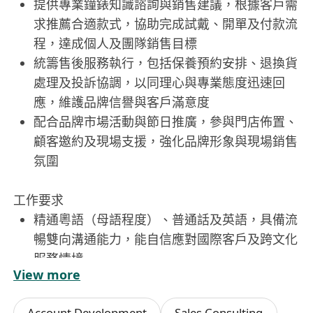
提供專業鐘錶知識諮詢與銷售建議，根據客戶需
求推薦合適款式，協助完成試戴、開單及付款流
程，達成個人及團隊銷售目標
統籌售後服務執行，包括保養預約安排、退換貨
處理及投訴協調，以同理心與專業態度迅速回
應，維護品牌信譽與客戶滿意度
配合品牌市場活動與節日推廣，參與門店佈置、
顧客邀約及現場支援，強化品牌形象與現場銷售
氛圍
工作要求
精通粵語（母語程度）、普通話及英語，具備流
暢雙向溝通能力，能自信應對國際客戶及跨文化
服務情境
View more
持有高級文憑、副學士或以上學歷；具奢侈品、
鐘錶或高端零售行業1–3年實務經驗者優先考慮
Account Development
Sales Consulting