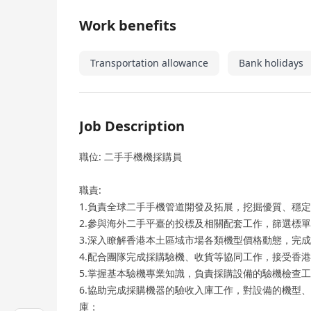
Work benefits
Transportation allowance
Bank holidays
Job Description
職位: 二手手機機採購員
職責:
1.負責全球二手手機管道開發及拓展，挖掘優質、穩
2.參與海外二手平臺的投標及相關配套工作，篩選標
3.深入瞭解香港本土區域市場各類機型價格動態，完
4.配合團隊完成採購驗機、收貨等協同工作，接受香
5.掌握基本驗機專業知識，負責採購設備的驗機檢查
6.協助完成採購機器的驗收入庫工作，對設備的機型
庫；