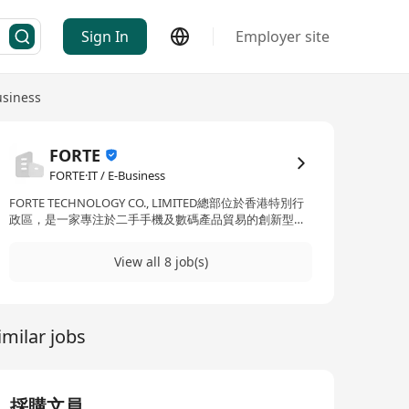
Sign In
Employer site
usiness
FORTE
FORTE·IT / E-Business
FORTE TECHNOLOGY CO., LIMITED總部位於香港特別行
政區，是一家專注於二手手機及數碼產品貿易的創新型企
業。公司依託香港自由港政策與國際化物流優勢，構建了
覆蓋全球的採購與銷售網路，致力於為消費者提供高性價
View all 8 job(s)
比的翻新手機、配件及智慧設備，同時為合作夥伴打造高
效、透明的跨境貿易平臺。 公司秉持“誠信為本，品質為
先”的核心價值觀，堅持“環保與經濟並重”的發展理念，通
過推動二手手機迴圈利用，助力環保事業，同時為客戶創
imilar jobs
造經濟價值。我們以透明化的價格體系、穩定的貨源供應
和高效的服務回應贏得市場信賴。 面向未來，FORTE
TECHNOLOGY CO., LIMITED將持續優化供應鏈與服務體
系，拓展海外市場，探索二手手機回收與再製造技術的創
新應用，致力於成為全球領先的二手手機貿易綜合服務
採購文員