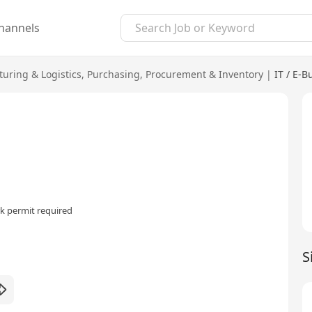
hannels
uring & Logistics
,
Purchasing, Procurement & Inventory
|
IT / E-B
k permit required
S