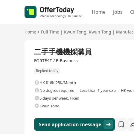
Home
Jobs
C
Home
>
Full Time
|
Kwun Tong
,
Kwun Tong
|
Manufact
Full Time
二手手機機採購員
FORTE·IT / E-Business
Replied today
HK $18K-25K/Month
No degree required
Less than 1 year exp
HK wor
5 days per week, Fixed
Kwun Tong
Send application message