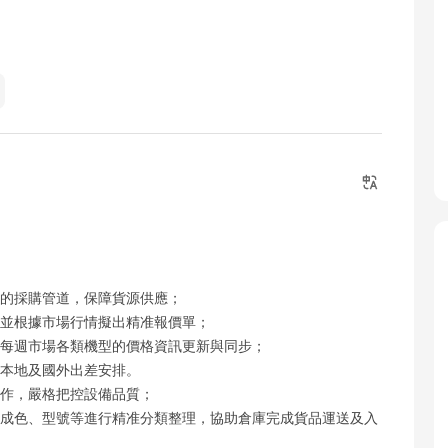
定的採購管道，保障貨源供應；
單並根據市場行情擬出精准報價單；
成每週市場各類機型的價格資訊更新與同步；
港本地及國外出差安排。
工作，嚴格把控設備品質；
、成色、型號等進行精准分類整理，協助倉庫完成貨品運送及入