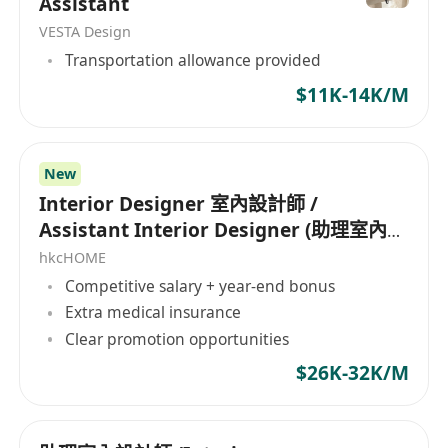
Assistant
VESTA Design
Transportation allowance provided
$11K-14K/M
New
Interior Designer 室內設計師 /
Assistant Interior Designer (助理室內設
計師)
hkcHOME
Competitive salary + year-end bonus
Extra medical insurance
Clear promotion opportunities
$26K-32K/M