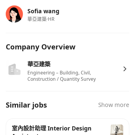
福利
Sofia wang
享有十三個月薪酬，按表現發放年終花紅，具彈
華亞建築
·HR
性且具競爭力的月薪（HK$25,000–38,000，薪
資可議）
標準五天工作週（星期一至星期五），每日工作
Company Overview
時間為上午9時至下午6時，午休一小時
每年享14天有薪年假，另加所有香港銀行假期，
華亞建築
假期安排具彈性並鼓勵合理休假
Engineering – Building, Civil,
提供全面醫療保障計劃，涵蓋門診、住院及牙科
Construction / Quantity Survey
基本服務，支持員工身心健康
設有交通津貼、膳食津貼及加班津貼，額外津貼
按職級及表現定期檢討，支援日常通勤與生活需
Similar jobs
Show more
要
室內設計助理 Interior Design