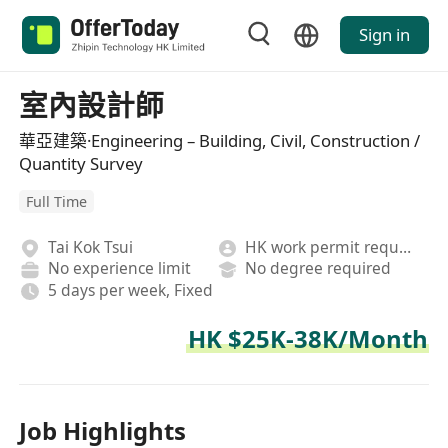
Sign in
室內設計師
華亞建築·Engineering – Building, Civil, Construction /
Quantity Survey
Full Time
Tai Kok Tsui
HK work permit required
No experience limit
No degree required
5 days per week, Fixed
HK $25K-38K/Month
Job Highlights