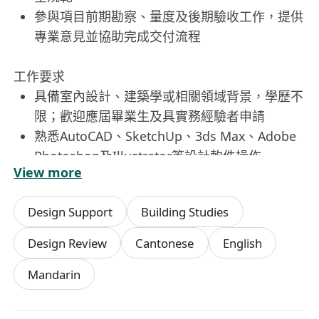
參與項目前期勘察、量度及後期驗收工作，提供
專業意見並協助完成交付流程
工作要求
具備室內設計、建築學或相關領域背景，學歷不
限；歡迎應屆畢業生及具實務經驗者申請
熟悉AutoCAD、SketchUp、3ds Max、Adobe
Photoshop及Illustrator等設計軟件操作
View more
能以廣東話、普通話及英語進行日常溝通與書面
表達，具備跨文化協作能力
Design Support
Building Studies
具備良好審美觸覺、空間邏輯思維及解決實際問
題的能力，重視細節與執行品質
Design Review
Cantonese
English
持有香港永久居民身份，或已獲批高才通、優才
Mandarin
通、IANG、受養人簽證或其他合法在港工作資
格