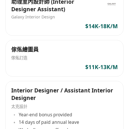
助理室內設計師 (Interior
Designer Assistant)
Galaxy Interior Design
$14K-18K/M
傢俬繪圖員
傢俬訂造
$11K-13K/M
Interior Designer / Assistant Interior
Designer
太克設計
Year-end bonus provided
14 days of paid annual leave