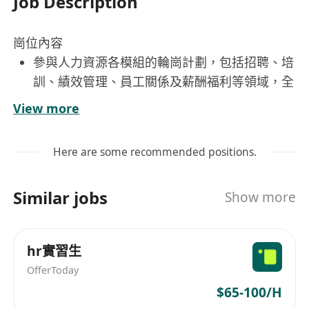
Job Description
崗位內容
參與人力資源各模組的輪崗計劃，包括招聘、培
訓、績效管理、員工關係及薪酬福利等領域，全
面了解人力資源運作流程。
View more
協助制定與執行人才招募策略，負責職位發布、
簡歷篩選、面試安排及候選人跟進等工作。
Here are some recommended positions.
參與新員工入職培訓計畫的設計與實施，協助組
織內部培訓活動，提升員工專業能力與組織凝聚
Similar jobs
Show more
力。
收集並分析人力資源相關數據，協助優化人力配
置與組織發展決策。
hr實習生
與各部門保持良好溝通，支援日常人力資源運
OfferToday
作，推動企業文化落地。
$65-100/H
工作要求