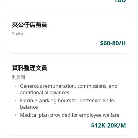
TBD
夾公仔店務員
Sayhi
$60-80/H
資料整理文員
利嘉閣
Generous remuneration, commissions, and
additional allowances
Flexible working hours for better work-life
balance
Medical plan provided for employee welfare
$12K-20K/M