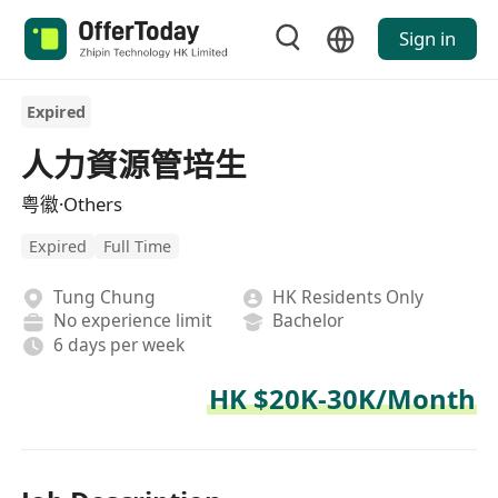
Sign in
Expired
人力資源管培生
粤徽·Others
Expired
Full Time
Tung Chung
HK Residents Only
No experience limit
Bachelor
6 days per week
HK $20K-30K/Month