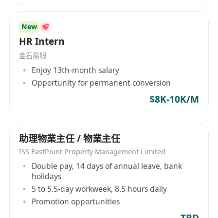
本科或以上學歷，人力資源管理、工商管理、心
理學等相關專業之應屆畢業生優先考慮。
New
對電商行業具有高度熱忱，願意在該領域長期發
HR Intern
展，具備基本的行業認知更佳。
金石易服
具備良好的溝通協調能力與團隊合作精神，能有
Enjoy 13th-month salary
效與不同層級員工互動。
Opportunity for permanent conversion
學習能力強，抗壓性高，能夠適應快速變化的業
務環境與多任務並行的工作節奏。
$8K-10K/M
熟悉Office辦公軟件操作，具備基礎的數據整理
與分析能力。
助理物業主任 / 物業主任
ISS EastPoint Property Management Limited
Double pay, 14 days of annual leave, bank
holidays
5 to 5.5-day workweek, 8.5 hours daily
Promotion opportunities