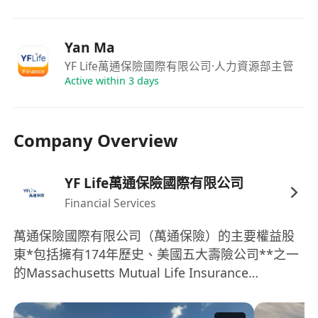
* Official Internship Certificate｜實習結束即頒發
官方證書
* Flexible Schedule｜兼顧學業與實習，時間彈性
Yan Ma
* License Support｜輔導考取兩張專業證照
YF Life萬通保險國際有限公司
·人力資源部主管
* Return Offer Opportunity｜表現優秀可獲全職錄
Active within 3 days
用機會
一對一導師指導及持續專業培訓計劃。
Company Overview
豐厚佣金 + 全面福利。
定期培訓、Team Building 活動，平衡工作與生
YF Life萬通保險國際有限公司
活。
Financial Services
萬通保險國際有限公司（萬通保險）的主要權益股
立即申請:
東*包括擁有174年歷史、美國五大壽險公司**之一
歡迎 DM 或將履歷發送至：
的Massachusetts Mutual Life Insurance
********************** (attn: Yan )
Company（美國萬通），以及雲鋒金融控股有限公
WhatsApp：********* (Attention : Yan)
司等。 萬通保險與Barings（霸菱）為長久戰略合