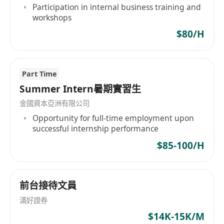
Participation in internal business training and
workshops
$80/H
Part Time
Summer Intern暑期實習生
金國資本亞洲有限公司
Opportunity for full-time employment upon
successful internship performance
$85-100/H
前台接待文員
滿好證券
$14K-15K/M