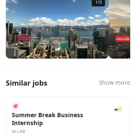
面試/上班地點: 銅鑼灣時代廣場 Phase1, 39f
1
/
3
作夥伴，憑藉獨佔鰲頭的環球投資實力與合作網
絡，攜金融科技創新強勁動能，居香港保險業領先
地位。 萬通保險構建了獨特的「Invesurance」投
資哲學以及獨樹一幟的「1+N」投資體系。其與美
國萬通旗下頂級環球資產管理公司——霸菱保持長
期戰略合作，築起穩健增長的財富底倉；同時，配
合公司持續擴張的全球另類投資網絡，連結N個全
球頂尖投資合作夥伴，遴選全球稀缺目標，主動捕
獲更高額的收益，為保險資產打開世界級投資版
圖，構建值得信賴的財富保障生態。
Similar jobs
Show more
Summer Break Business
Internship
W-LAB