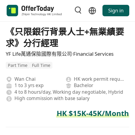
Sign in
《只限銀行背景人士+無業績要
求》分行經理
YF Life萬通保險國際有限公司·Financial Services
Part Time
Full Time
Wan Chai
HK work permit required
1 to 3 yrs exp
Bachelor
4 to 8 hours/day, Working day negotiable, Hybrid
High commission with base salary
HK $15K-45K/Month