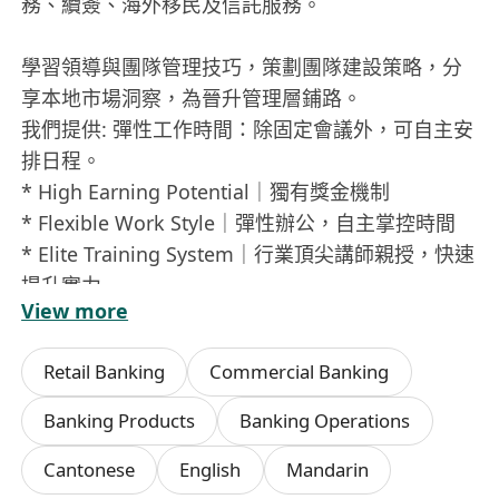
務、續簽、海外移民及信託服務。
學習領導與團隊管理技巧，策劃團隊建設策略，分
享本地市場洞察，為晉升管理層鋪路。
我們提供: 彈性工作時間：除固定會議外，可自主安
排日程。
* High Earning Potential｜獨有獎金機制
* Flexible Work Style｜彈性辦公，自主掌控時間
* Elite Training System｜行業頂尖講師親授，快速
提升實力
View more
* Fast Track Career Path｜清晰晉升路線，直通管
理層
Retail Banking
Commercial Banking
* Exclusive Perks｜獎勵旅行、榮譽認證、專屬福
利
Banking Products
Banking Operations
* Full Benefits｜完善醫療及保障福利
Cantonese
English
Mandarin
Internship Program