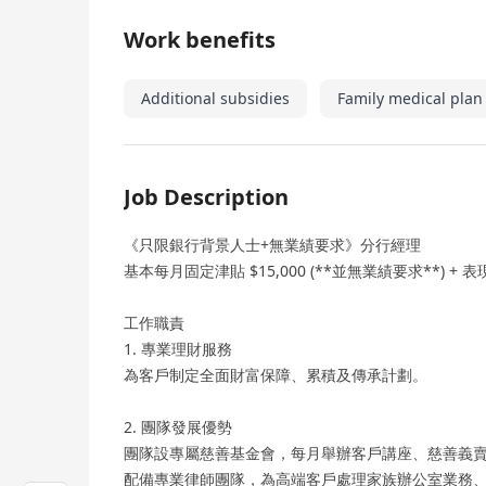
Work benefits
Additional subsidies
Family medical plan
Job Description
《只限銀行背景人士+無業績要求》分行經理
基本每月固定津貼 $15,000 (**並無業績要求**) + 表
工作職責
1. 專業理財服務
為客戶制定全面財富保障、累積及傳承計劃。
2. 團隊發展優勢
團隊設專屬慈善基金會，每月舉辦客戶講座、慈善義
配備專業律師團隊，為高端客戶處理家族辦公室業務