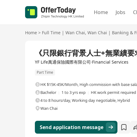
Home
Jobs
C
Home
>
Full Time
|
Wan Chai
,
Wan Chai
|
Banking & F
Full Time
《只限銀行背景人士+無業績要
YF Life萬通保險國際有限公司·Financial Services
Part Time
HK $15K-45K/Month
,
High commission with base sal
Bachelor
1 to 3 yrs exp
HK work permit required
4 to 8 hours/day, Working day negotiable, Hybrid
Wan Chai
Send application message