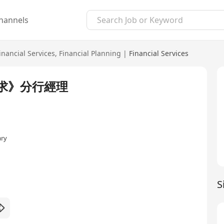
hannels
inancial Services
,
Financial Planning
|
Financial Services
求》分行經理
ary
S