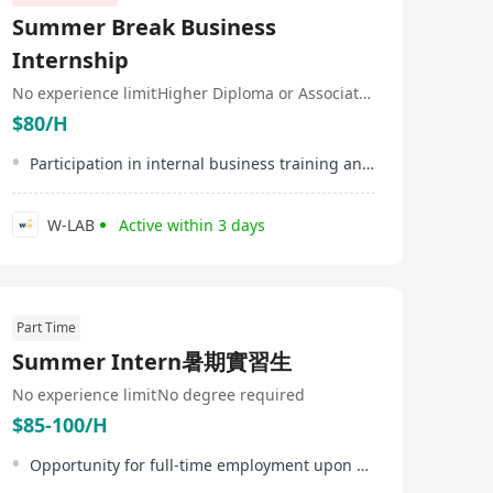
富保障生態。
Summer Break Business
Internship
No experience limit
Higher Diploma or Associate Degree
$80/H
Participation in internal business training and workshops
W-LAB
Active within 3 days
Part Time
Summer Intern暑期實習生
No experience limit
No degree required
$85-100/H
Opportunity for full-time employment upon successful internship performance