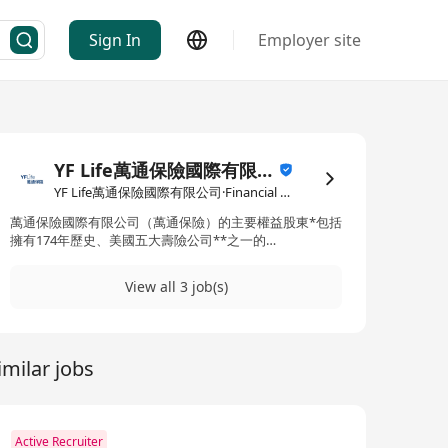
Sign In
Employer site
YF Life萬通保險國際有限公司
YF Life萬通保險國際有限公司·Financial Services
萬通保險國際有限公司（萬通保險）的主要權益股東*包括
擁有174年歷史、美國五大壽險公司**之一的
Massachusetts Mutual Life Insurance Company（美國
萬通），以及雲鋒金融控股有限公司等。 萬通保險與
View all 3 job(s)
Barings（霸菱）為長久戰略合作夥伴，憑藉獨佔鰲頭的環
球投資實力與合作網絡，攜金融科技創新強勁動能，居香
港保險業領先地位。 萬通保險構建了獨特的
「Invesurance」投資哲學以及獨樹一幟的「1+N」投資體
imilar jobs
系。其與美國萬通旗下頂級環球資產管理公司——霸菱保
持長期戰略合作，築起穩健增長的財富底倉；同時，配合
公司持續擴張的全球另類投資網絡，連結N個全球頂尖投
資合作夥伴，遴選全球稀缺目標，主動捕獲更高額的收
益，為保險資產打開世界級投資版圖，構建值得信賴的財
Active Recruiter