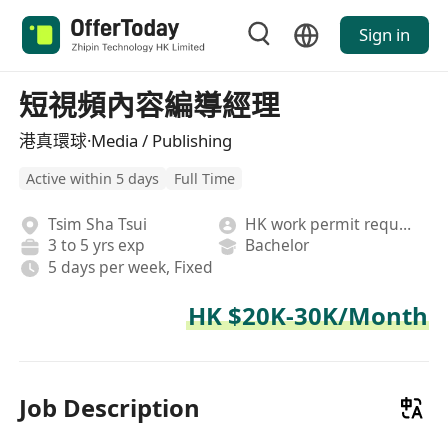
Sign in
短視頻內容編導經理
港真環球·Media / Publishing
Active within 5 days
Full Time
Tsim Sha Tsui
HK work permit required
3 to 5 yrs exp
Bachelor
5 days per week, Fixed
HK $20K-30K/Month
Job Description