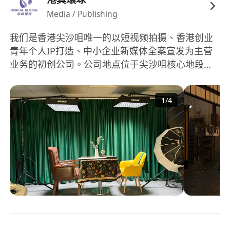
Media / Publishing
我们是香港尖沙咀唯一的以短视频拍摄、香港创业
青年个人IP打造、中小企业新媒体全案宣发为主营
业务的初创公司。公司地点位于尖沙咀核心地段中
港城。我司2026年将深化港险IP陪跑、个人课程打
造、视频播客录制、短剧业务。对于品牌全案打造
1
/
4
也将进入新阶段。目前对于有从业经验，有文案创
作能力，有拍摄剪辑经验的行业精英虚位以待。期
待你的加入！