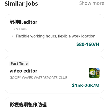
Similar jobs
Show more
剪接師editor
SEAN HAIR
Flexible working hours, flexible work location
$80-160/H
Part Time
video editor
GOOFY WAVES WATERSPORTS CLUB
$15K-20K/M
影視後期製作助理