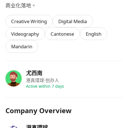
商业化落地。
Creative Writing
Digital Media
Videography
Cantonese
English
Mandarin
尤西南
港真環球
·创办人
Active within 7 days
Company Overview
港真環球