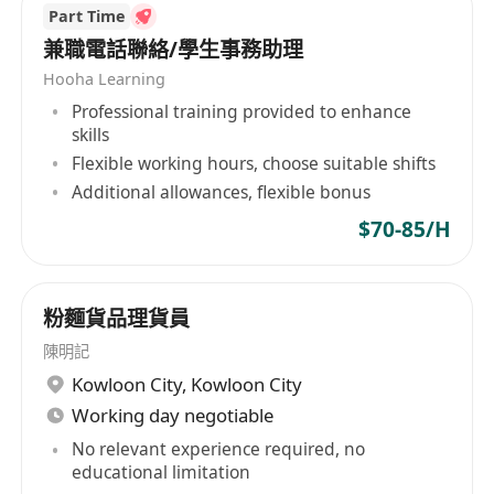
Part Time
定制化成長路徑：「一對一導師帶教 + 實戰項目
兼職電話聯絡/學生事務助理
鍛煉」培養體系，清晰的晉升通道，依業績可快
Hooha Learning
速晉升至銷售主管、區域銷售總監等崗位；
Professional training provided to enhance
寶貴的海外機會：表現優異者可獲得海外外派資
skills
格，負責核心區域市場業務，開拓國際職業版
Flexible working hours, choose suitable shifts
圖。
Additional allowances, flexible bonus
企業的文化：
$70-85/H
崇尚技術、自我驅動、用戶第一、簡簡單單。安安
靜靜地幹點狠事。
粉麵貨品理貨員
陳明記
Kowloon City
,
Kowloon City
Working day negotiable
No relevant experience required, no
educational limitation