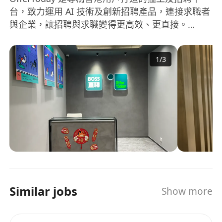
台，致力運用 AI 技術及創新招聘產品，連接求職者
出，能積極應對銷售崗位壓力，具備優秀的團隊
與企業，讓招聘與求職變得更高效、更直接。
合作精神；
OfferToday is an AI-powered recruitment
聰明正直、勤奮上進，樂於主動學習新知識、分
platform built for Hong Kong, dedicated to
享實戰經驗，對客戶需求有強烈的同理心及優秀
1
/
3
connecting job seekers and employers through
的傾聽能力；
innovative technology and a seamless hiring
具備全球化視野，能接受短期海外出差，願意長
experience.
期外派至海外市場開展工作者優先。
我們提供：
極具競爭力的薪酬體系：固定工資 + 績效獎金 +
業務提成；
完善的福利保障：全額醫療保險（含牙醫）、年
底雙糧、節日福利、團建活動、帶薪年假及標準
雙休制度；
Similar jobs
Show more
高價值人脈積累：直接對接境內外企業人力資源
總監、業務負責人等管理層人士，構建高質量職
業網絡；