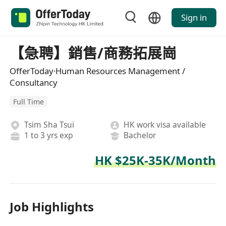
Sign in
【急聘】銷售/商務拓展崗
OfferToday·Human Resources Management /
Consultancy
Full Time
Tsim Sha Tsui
HK work visa available
1 to 3 yrs exp
Bachelor
HK $25K-35K/Month
Job Highlights