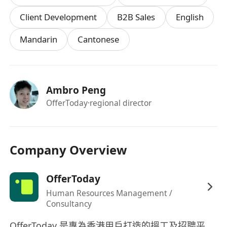
據報告及PPT彙總，為業務調整和客戶服務優化
Client Development
B2B Sales
English
提供數據支撐；
Mandarin
Cantonese
積極參與公司全球業務培養計劃，表現優異者將
有機會參與海外市場拓展項目，負責區域銷售團
隊管理及市場開拓工作。
希望你是：
Ambro Peng
本科及以上學歷，專業不限，具備一定企業客戶
OfferToday
·regional director
資源或獨立拓展經驗者優先，對互聯網招聘行業
及全球銷售領域有強烈熱情；
粵語、英語、普通話三語流利，具備優秀的口語
Company Overview
表達與書面溝通能力，能熟練與不同文化背景的
客戶及團隊開展合作；
OfferToday
具備敏銳的商業分析能力、扎實的問題解決能力
Human Resources Management /
及高效的組織協調能力，能快速響應市場變化與
Consultancy
客戶需求；
擁有強烈的創業精神與目標導向意識，執行力突
OfferToday 是專為香港用戶打造的搵工及招聘平