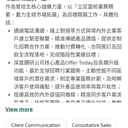
作為管培生核心儲備力量，以「立足當前業務積
累，蓄力全球市場拓展」為目標開展工作，具體包
括：
通過電話溝通、線上對接等方式與境內外企業客
戶建立緊密聯繫，精准傳遞產品價值，提供定制
化招聘合作方案，推動付費轉化、合同簽訂及回
款全流程落地，完成階段性業績目標；
深度鑽研公司核心產品Offer Today及各類升級
功能，基於全球招聘行業趨勢，主動挖掘不同區
域客戶的潛在需求，制定專業服務計劃，及時解
決客戶使用痛點，提升產品使用率與客戶粘性；
搭建高效的內外部協同橋樑，精准同步客戶需求
至產品、技術等團隊，參與產品優化討論，推動
View more
解決方案的迭代完善，形成「需求-落地-反饋」
的閉環；
Client Communication
Consultative Sales
負責客戶數據的跟蹤與分析，定期輸出可視化數