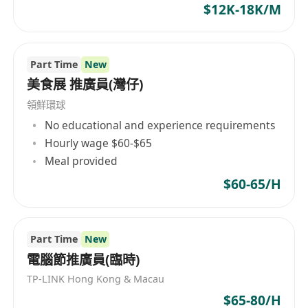
$12K-18K/M
Part Time
New
美食展 推廣員(灣仔)
領鮮環球
No educational and experience requirements
Hourly wage $60-$65
Meal provided
$60-65/H
Part Time
New
電腦節推廣員(臨時)
TP-LINK Hong Kong & Macau
$65-80/H