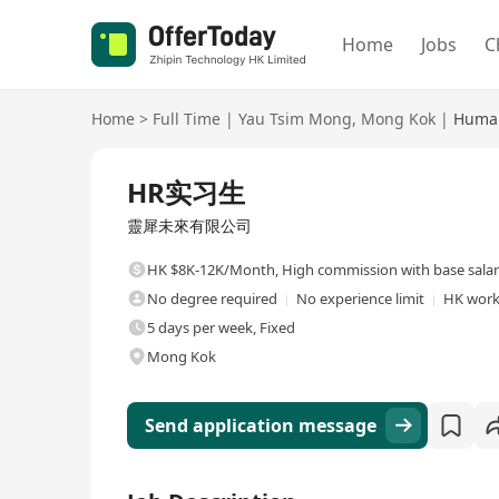
Home
Jobs
C
Home
>
Full Time
|
Yau Tsim Mong
,
Mong Kok
|
Human
Full Time
HR实习生
靈犀未來有限公司
HK $8K-12K/Month
,
High commission with base sala
No degree required
No experience limit
HK work
5 days per week, Fixed
Mong Kok
Send application message