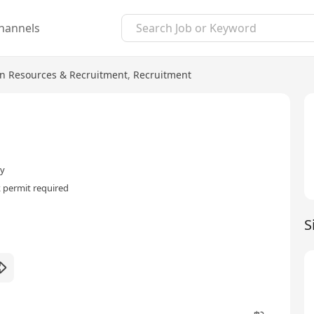
hannels
 Resources & Recruitment
,
Recruitment
ry
 permit required
S