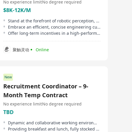
No experience limit
No degree required
$8K-12K/M
Stand at the forefront of robotic perception, achieving rapid personal growth and rewards
Embrace an efficient, concise engineering culture with respect for professional judgment
Offer long-term incentives in a high-performing work environment
聚触灵动
Online
New
Recruitment Coordinator – 9-
Month Temp Contract
No experience limit
No degree required
TBD
Dynamic and collaborative working environment, flat management values everyone's opinion
Providing breakfast and lunch, fully stocked kitchen facilities