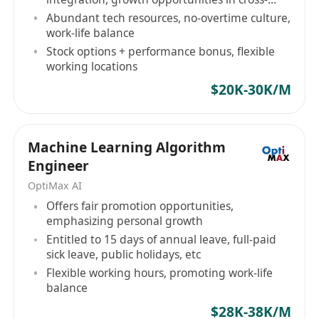
border AI sector
Abundant tech resources, no-overtime culture,
work-life balance
Stock options + performance bonus, flexible
working locations
$20K-30K/M
Machine Learning Algorithm
Engineer
OptiMax AI
Offers fair promotion opportunities,
emphasizing personal growth
Entitled to 15 days of annual leave, full-paid
sick leave, public holidays, etc
Flexible working hours, promoting work-life
balance
$28K-38K/M