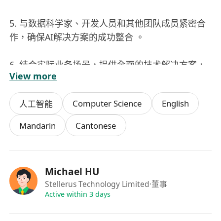
5. 与数据科学家、开发人员和其他团队成员紧密合
作，确保AI解决方案的成功整合 。
6. 结合实际业务场景，提供全面的技术解决方案，
View more
参与提示工程、推理优化、数据飞轮建设 。
Computer Science
English
人工智能
任职要求
Mandarin
Cantonese
必备条件
• 计算机科学、人工智能、数学、统计学或相关领域
Michael HU
的本科及以上学历 。
Stellerus Technology Limited
·董事
Active within 3 days
• 精通Python编程语言，熟练掌握PyTorch或
TensorFlow等深度学习框架 。