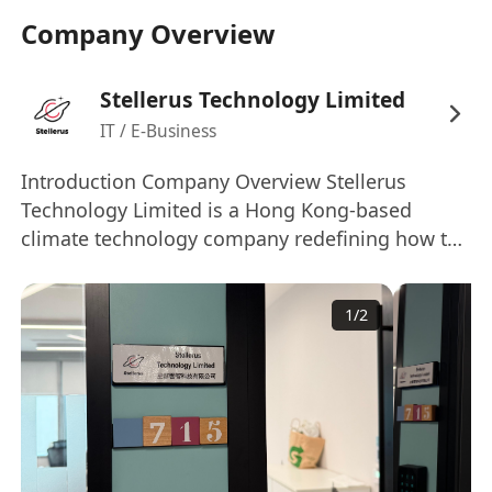
Company Overview
• 对机器学习、深度学习有深刻理解，熟悉常见的机
器学习算法并有实践经验 。
Stellerus Technology Limited
IT / E-Business
• 具备扎实的算法基础，深入理解Transformer及
BERT/GPT等模型原理 。
Introduction Company Overview Stellerus
Technology Limited is a Hong Kong-based
• 良好的沟通能力和团队合作精神，能够独立解决问
climate technology company redefining how the
world monitors and manages atmospheric
题，并具备较强的学习能力和适应能力 。
systems. Our vertically integrated platform
1
/
2
combines custom-built satellite sensors, AI-
优先考虑
powered analytics, and climate foresight tools
to deliver real-time intelligence for: • Clean
• 有使用开源大模型进行微调或研究的项目经验 。
energy production and trading • Carbon
monitoring and ESG compliance • Smart city
• 在相关领域的国际顶会或期刊发表高质量论文，或
governance and hazard response We are
在知名竞赛中取得优异成绩 。