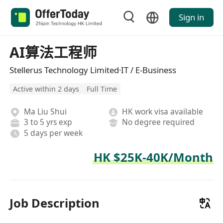
Sign in
AI算法工程师
Stellerus Technology Limited·IT / E-Business
Active within 2 days
Full Time
Ma Liu Shui
HK work visa available
3 to 5 yrs exp
No degree required
5 days per week
HK $25K-40K/Month
Job Description