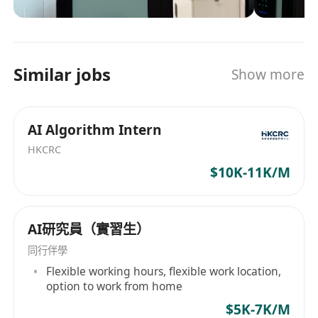
scaling rapidly and expanding our presence
across Asia and global markets. Stellerus
• 熟悉大模型相关技术，如SFT、PEFT、强化学习、
Technology Limited is backed by world-class
Prompt Engineering、RAG、Agent等 。
scientists, deeptech engineers, and global
Similar jobs
Show more
advisors, and is headquartered in the heart of
• 掌握多模态技术，包括ASR、TTS、视觉内容生成
Hong Kong’s innovation hub. Our founder
previously served as a Principal Scientist and
等 。
AI Algorithm Intern
Weather Discipline Program Manager at NASA’s
Jet Propulsion Laboratory, where she was
HKCRC
• 有模型优化、模型压缩、量化、推理加速等经验
honoured with the NASA Exceptional Scientific
$10K-11K/M
。
Achievement Medal in both 2010 and 2022,
along with numerous accolades from JPL. As
our company experiences rapid growth, we are
AI研究員（實習生）
actively seeking talented individuals to join our
同行伴學
dynamic team. 星睿云智科技有限公司（英文名：
Flexible working hours, flexible work location,
Stellerus Technology Limited），是依托于香港科
option to work from home
技大学成功孵化的产学研高科技公司，立足香港面
$5K-7K/M
向全球，借助领先的科研成果和政府在创科领域的