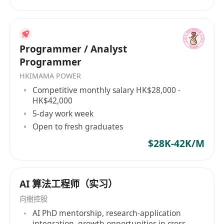
优势政策，向全球政企客户提供全套尖端气候科技
（ClimaTech）产品和解决方案，协助管理高价值
资产，以应对日益严重的气候风险。 星睿云智科技
Programmer / Analyst
利用来自空-天-地观测网络的专有数据和物理引导的
Programmer
人工智能大模型，提供一个易于使用、有科学支撑
的智能气候科技服务平台，提供关键的气候数据、
HKIMAMA POWER
见解和可行的决策，有助于相关方有效识别、定量
Competitive monthly salary HK$28,000 -
HK$42,000
衡量和管理资产、业务和投资组合中的灾害风险、
5-day work week
气候风险和碳排放状况。 现因业务拓展，诚邀优秀
Open to fresh graduates
人才加入我们的团队，共同开启气候科技的新时
代！
$28K-42K/M
AI 算法工程师（实习）
向樹控股
AI PhD mentorship, research-application
integration, growth opportunities in cross-