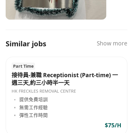
誠信及口碑。 我們相信，每位顧客的皮膚狀況都不
同，因此我們配備多款國際知名醫學美容設備，包
括： 755 Alexandrite 激光 Pico Discovery 1064 皮
秒激光 Picodual 1064 雙脈沖皮秒激光 Nd 1064 激
光 CO₂ Laser DPL 光學嫩膚 HIFU 緊緻提升 RF 射頻
Similar jobs
Show more
療程 以及多項醫學美容儀器 我們不認為最昂貴的療
程就是最適合，每項建議均以顧客的皮膚需要及安
全為首要考慮。 我們一直堅持三個原則： 誠信 不
Part Time
誇大效果，不過度推銷，只建議真正適合的療程。
安全 嚴格按照療程程序操作，重視每一位顧客的皮
接待員-兼職 Receptionist (Part-time) 一
膚反應及療程安全。 效果 根據皮膚實際改善情況調
週三天,約三小時半一天
整療程，而非固定療程模式，務求讓每位顧客獲得
HK FRECKLES REMOVAL CENTRE
更理想的改善效果。 十九年來，我們一直相信，真
提供免費培訓
正值得顧客信任的，不只是先進的儀器，而是專業
無需工作經驗
判斷、豐富經驗，以及對每位顧客始終如一的責任
彈性工作時間
感。 香港去斑中心希望每位走進中心的顧客，都能
$75/H
安心接受療程，放心把皮膚交給我們。