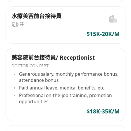
水療美容前台接待員
足怡莊
$15K-20K/M
美容院前台接待員/ Receptionist
DOCTOR CONCEPT
Generous salary, monthly performance bonus,
attendance bonus
Paid annual leave, medical benefits, etc
Professional on-the-job training, promotion
opportunities
$18K-35K/M