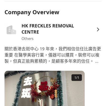
Company Overview
HK FRECKLES REMOVAL
CENTRE
Others
關於香港去斑中心 19 年來，我們相信信任比廣告更
重要 在醫學美容行業，儀器可以購買，裝修可以複
製，但真正能夠累積的，是顧客多年來的信任。 香
港去斑中心成立至今接近十九年，一直堅持以「安
全、專業、誠信」為核心理念，專注於醫學美容及
1
/
1
激光治療，為不同年齡及不同皮膚需要的顧客提供
個人化療程。 十九年來，我們已服務超過 21,000
位顧客，而根據公開紀錄，多年來涉及本公司的消
費者委員會正式投訴僅 14 宗,拜拜我們深信，真正
令顧客一次又一次回來的，不是廣告，而是療效、