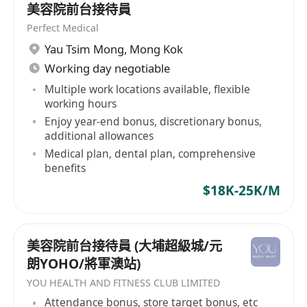
美容院前台接待員
Perfect Medical
Yau Tsim Mong
,
Mong Kok
Working day negotiable
Multiple work locations available, flexible
working hours
Enjoy year-end bonus, discretionary bonus,
additional allowances
Medical plan, dental plan, comprehensive
benefits
$18K-25K/M
美容院前台接待員 (大埔超級城/元
朗YOHO/將軍澳站)
YOU HEALTH AND FITNESS CLUB LIMITED
Attendance bonus, store target bonus, etc