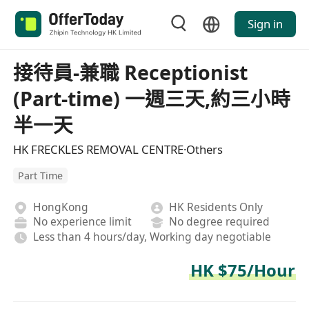
Sign in
接待員-兼職 Receptionist
(Part-time) 一週三天,約三小時
半一天
HK FRECKLES REMOVAL CENTRE·Others
Part Time
HongKong
HK Residents Only
No experience limit
No degree required
Less than 4 hours/day, Working day negotiable
HK $75/Hour