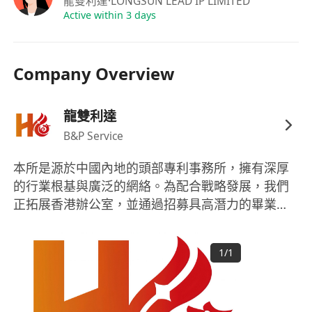
龍雙利達
·LONGSUN LEAD IP LIMITED
具備團隊合作精神及良好的人際交往能力。
Active within 3 days
Company Overview
龍雙利達
B&P Service
本所是源於中國內地的頭部專利事務所，擁有深厚
的行業根基與廣泛的網絡。為配合戰略發展，我們
正拓展香港辦公室，並通過招募具高潛力的畢業專
利工程師（須具備工程、物理或相關硬科學背
景），來投資和培養下一代的專利專家。這是一個
1
/
1
獨一無二的機會，你將在國際化的環境中開啟你的
職業生涯，師從頂尖專家，成長為連接中國創新與
全球市場的關鍵人才。 本所為香港註冊僱主，歡迎