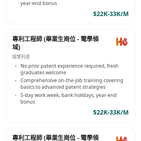
year-end bonus
$22K-33K/M
專利工程師 (畢業生崗位 - 電學領
域)
龍雙利達
No prior patent experience required, fresh
graduates welcome
Comprehensive on-the-job training covering
basics to advanced patent strategies
5-day work week, bank holidays, year-end
bonus
$22K-33K/M
專利工程師 (畢業生崗位 - 電學領