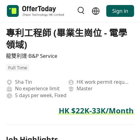
Sign in
專利工程師 (畢業生崗位 - 電學
領域)
龍雙利達·B&P Service
Full Time
Sha Tin
HK work permit required
No experience limit
Master
5 days per week, Fixed
HK $22K-33K/Month
Job Highlights