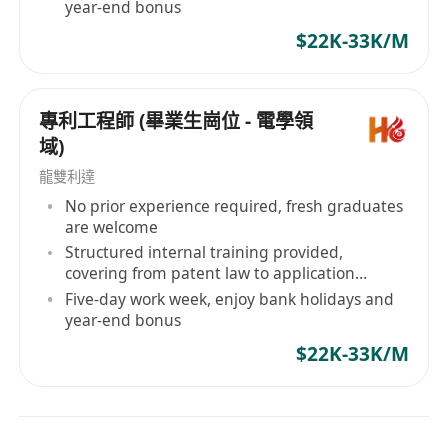
year-end bonus
$22K-33K/M
專利工程師 (畢業生崗位 - 電學領
域)
龍雙利達
No prior experience required, fresh graduates
are welcome
Structured internal training provided,
covering from patent law to application
strategies
Five-day work week, enjoy bank holidays and
year-end bonus
$22K-33K/M