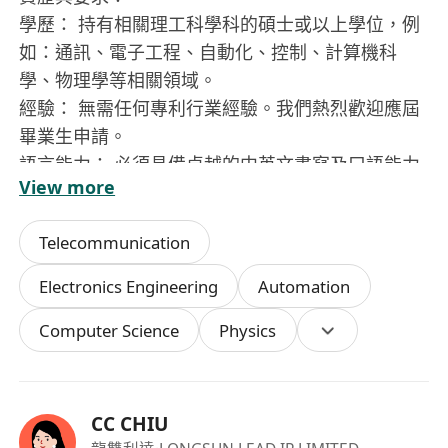
學歷： 持有相關理工科學科的碩士或以上學位，例
如：通訊、電子工程、自動化、控制、計算機科
學、物理學等相關領域。
經驗： 無需任何專利行業經驗。我們熱烈歡迎應屆
畢業生申請。
語言能力： 必須具備卓越的中英文書寫及口語能力
View more
（普通話和英文流利）。本科階段接受中文教育、
研究生階段接受英文教育的候選人將獲優先考慮。
Telecommunication
核心技能：
具備強大的邏輯推理與技術分析潛力。
Electronics Engineering
Automation
卓越的書面表達與溝通能力。
Computer Science
Physics
能清晰、簡潔地闡述複雜概念。
專業素養：
對科技與創新抱有真正的熱忱。
出色的分析、解決問題及學習能力。
CC CHIU
主動積極，有強烈的責任感。