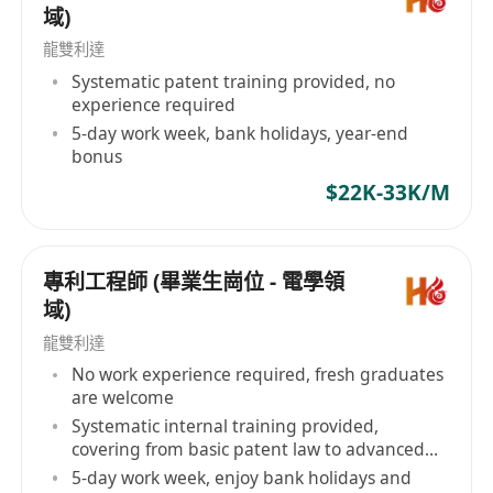
域)
龍雙利達
Systematic patent training provided, no
experience required
5-day work week, bank holidays, year-end
bonus
$22K-33K/M
專利工程師 (畢業生崗位 - 電學領
域)
龍雙利達
No work experience required, fresh graduates
are welcome
Systematic internal training provided,
covering from basic patent law to advanced
application strategies
5-day work week, enjoy bank holidays and