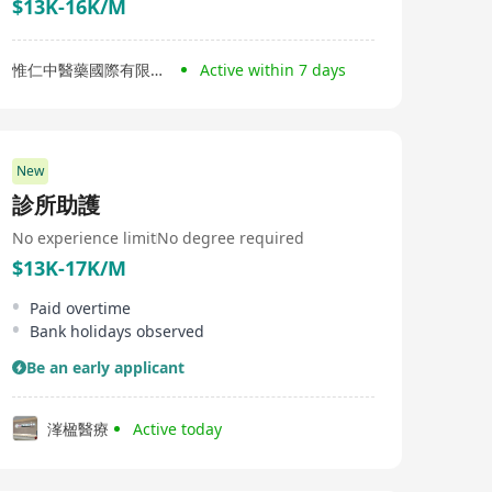
$13K-16K/M
惟仁中醫藥國際有限公司
Active within 7 days
New
診所助護
No experience limit
No degree required
$13K-17K/M
Paid overtime
Bank holidays observed
Be an early applicant
溄楹醫療
Active today