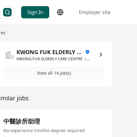
Sign In
Employer site
ces
KWONG FUK ELDERLY CARE CENTRE（ TO KWA WAN) LIMITED
KWONG FUK ELDERLY CARE CENTRE（ TO KWA WAN) LIMITED·Charity / NGO / Social Services
View all 14 job(s)
imilar jobs
中醫診所助理
No experience limit
No degree required