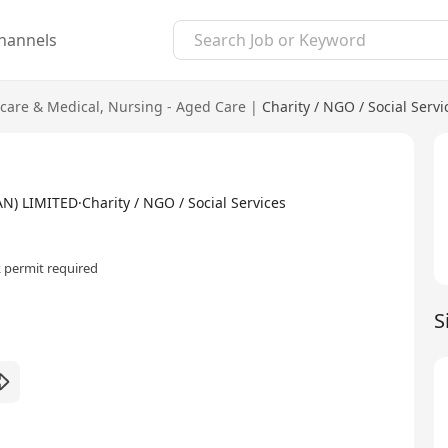
hannels
care & Medical
,
Nursing - Aged Care
|
Charity / NGO / Social Servi
IMITED·Charity / NGO / Social Services
 permit required
S