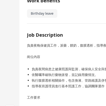
Work benefits
Birthday leave
Job Description
負責夜晚保健員工作，派藥，餵奶，腹膜透析，指導
崗位內容
負責夜間病患之健康照護與監測，確保病人安全與
依醫囑準確執行藥物派發，並記錄用藥情況。
執行腹膜透析相關操作，包含換液、管路維護及併
指導夜班護理員進行基本照護工作，協調團隊運作
工作要求