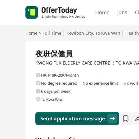
Home
Jobs
C
Home
>
Full Time
|
Kowloon City
,
To Kwa Wan
|
Health
Full Time
夜班保健員
KWONG FUK ELDERLY CARE CENTRE（ TO KWA WAN) L
HK $18K-20K/Month
No degree required
No experience limit
HK work
6 days per week
To Kwa Wan
Send application message