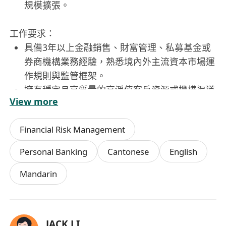
規模擴張。
工作要求：
具備3年以上金融銷售、財富管理、私募基金或
券商機構業務經驗，熟悉境內外主流資本市場運
作規則與監管框架。
擁有穩定且高質量的高淨值客戶資源或機構渠道
View more
網絡，能快速啟動業務並實現業績轉化。
對AI量化技術、市值管理邏輯及數字資產市場具
Financial Risk Management
備基本認知，學習意願強，能理解並傳遞產品核
心價值。
Personal Banking
Cantonese
English
結果導向思維突出，擅長自主規劃時間與目標，
Mandarin
具備優秀的溝通能力、談判技巧與客戶信任建立
能力。
認同公司「財務自由、人身自由、時間自由」的
價值主張，願意以長期主義視角投入事業共建，
JACK LI