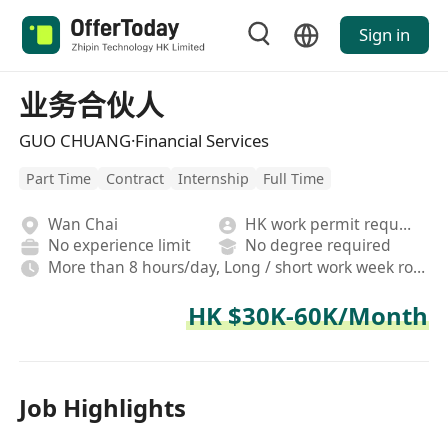
Sign in
业务合伙人
GUO CHUANG·Financial Services
Part Time
Contract
Internship
Full Time
Wan Chai
HK work permit required
No experience limit
No degree required
More than 8 hours/day, Long / short work week rotation, Hybrid,On-site,Fixed, Rotating shifts
HK $30K-60K/Month
Job Highlights