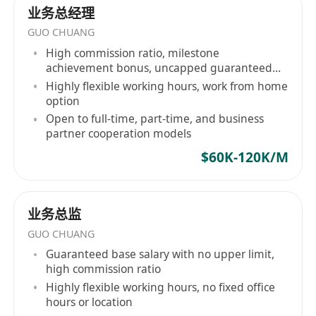
业务总经理
GUO CHUANG
High commission ratio, milestone
achievement bonus, uncapped guaranteed
salary
Highly flexible working hours, work from home
option
Open to full-time, part-time, and business
partner cooperation models
$60K-120K/M
业务总监
GUO CHUANG
Guaranteed base salary with no upper limit,
high commission ratio
Highly flexible working hours, no fixed office
hours or location