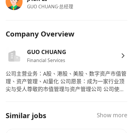
接受多元化合作模式（全職／兼職／合伙人）。
GUO CHUANG
·总经理
福利：
具備責任底薪，上不封頂，確保基本收入保障與
Company Overview
成長空間並存。
高比例銷售提成與階段性達標獎金，報酬與個人
GUO CHUANG
貢獻直接掛鉤。
Financial Services
工作時間高度彈性，不限制固定辦公時段與地
點，以成果交付為核心考核標準。
公司主营业务：A股、港股、美股、数字资产市值管
開放全職、兼職及業務合伙人三種合作模式，支
理、资产管理、AI量化 公司愿景：成为一家行业顶
持個體事業路徑多元發展。
尖与受人尊敬的市值管理与资产管理公司 公司使
參與公司核心業務決策與利潤分享機制，優秀者
命：带领客户、合伙伙伴与员工实现财务自由、人
可晉升為銷售總監或成為聯合創始合夥人。
身自由、时间自由
Similar jobs
Show more