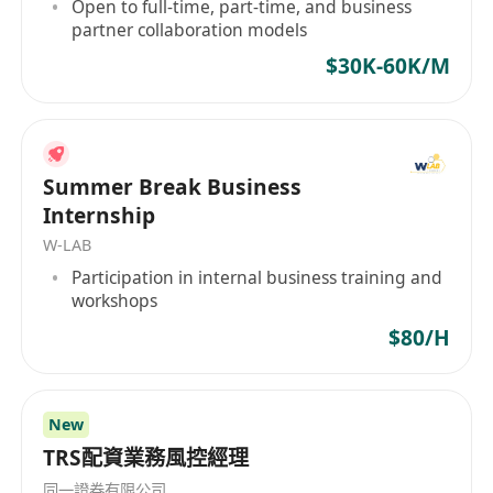
Open to full-time, part-time, and business
partner collaboration models
$30K-60K/M
Summer Break Business
Internship
W-LAB
Participation in internal business training and
workshops
$80/H
New
TRS配資業務風控經理
同一證券有限公司