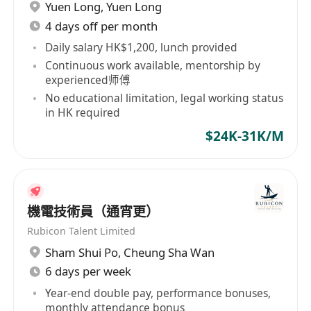
Yuen Long
,
Yuen Long
1. 擁有PMP（項目管理專業資格認證）或相關資歷
4 days off per month
者優先考慮，需具備扎實的項目管理理論基礎與實
踐經驗。
Daily salary HK$1,200, lunch provided
Continuous work available, mentorship by
2. 能夠熟練使用中英粵三種語言進行高效溝通，尤
experienced师傅
其在跨文化環境下展現卓越的表達與協調能力。
No educational limitation, legal working status
3. 對風險管理有深刻理解，能夠準確評估潛在風險
in HK required
並制定相應的應對措施，降低不確定性對項目影
$24K-31K/M
響。
4. 具備出色的組織與時間管理技能，能夠同時處理
多個項目，保持高效率與高質量的工作輸出。
5. 思維敏捷，具有強烈的責任心與團隊合作精神，
機電技術員（通宵更）
能在壓力下保持冷靜並迅速做出決策。
Rubicon Talent Limited
Sham Shui Po
,
Cheung Sha Wan
6 days per week
Year-end double pay, performance bonuses,
monthly attendance bonus