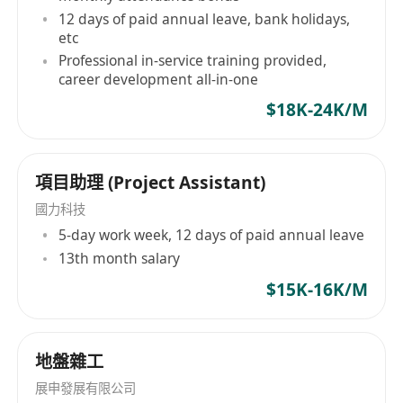
12 days of paid annual leave, bank holidays,
etc
Professional in-service training provided,
career development all-in-one
$18K-24K/M
項目助理 (Project Assistant)
國力科技
5-day work week, 12 days of paid annual leave
13th month salary
$15K-16K/M
地盤雜工
展申發展有限公司