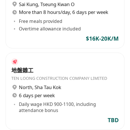
Sai Kung
,
Tseung Kwan O
More than 8 hours/day, 6 days per week
Free meals provided
Overtime allowance included
$16K-20K/M
地盤雜工
TEN LOONG CONSTRUCTION COMPANY LIMITED
North
,
Sha Tau Kok
6 days per week
Daily wage HKD 900-1100, including
attendance bonus
TBD