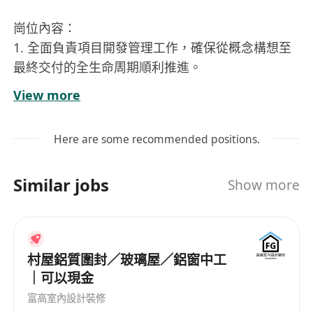
崗位內容：
1. 全面負責項目開發管理工作，確保從概念構想至
最終交付的全生命周期順利推進。
2. 主導項目初期需求分析與規劃，制定明確的項目
View more
目標及執行計劃，並進行資源分配與預算控制。
3. 協調內部團隊與外部合作夥伴之間的溝通，促進
Here are some recommended positions.
信息流暢傳遞，解決潛在問題和分歧。
4. 定期監控項目進展，識別並管理可能影響項目成
Similar jobs
Show more
功的風險因素，及時調整策略以保障成果達成。
5. 確保項目的時間、質量與成本符合既定標準，推
動項目按計劃落地並實現預期價值。
6. 負責與客戶溝通落地方案，確保客户需求被準確
村屋鋁質圍封／玻璃屋／鋁窗中工
理解並有效執行。
｜可以現金
富高室內設計裝修
工作要求：