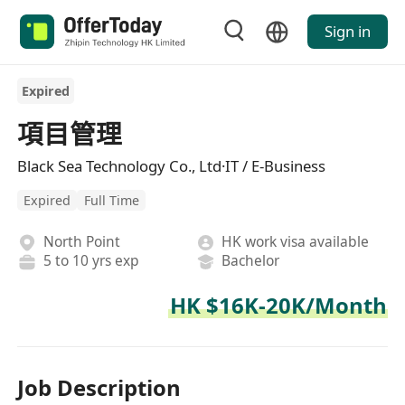
Sign in
Expired
項目管理
Black Sea Technology Co., Ltd·IT / E-Business
Expired
Full Time
North Point
HK work visa available
5 to 10 yrs exp
Bachelor
HK $16K-20K/Month
Job Description