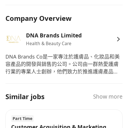
在適當情況下，向顧客提供護膚諮詢、產品示範
及就產品與療程方案提出建議。
Company Overview
與團隊成員協作，以達成個人及門店銷售目標。
發展並維繫客戶關係。
協助日常營運工作，如開立發票、療程方案簽
DNA Brands Limited
署、收銀交易及庫存管理。
Health & Beauty Care
參加培訓和發展計劃。
DNA Brands Co是一家專注於護膚品、化妝品和美
達成銷售目標並為門市商店目標做出貢獻。
容產品的開發與銷售的公司。公司由一群熱愛護膚
資格要求：
行業的專業人士創辦，他們致力於推進護膚產品和
具備零售或美容行業的相關經驗者優先。
美容建議，以貢獻社會。DNA Brands Co的產品範
具備強大的溝通和人際交往能力。
圍包括護膚產品、化妝品和美容產品，這些產品的
對美容和護膚產品充滿熱情。
設計旨在發掘人們的最佳潛力，促進自信和健康的
Similar jobs
Show more
能夠靈活工作，包括週末和假期。
生活方式。DNA Brands Co的核心價值在於提供高
流利廣東話者優先考慮 。
品質的產品，幫助人們找到屬於自己的護膚和美容
解決方案。 DNA Brands Co is a company
Part Time
dedicated to the development and sale of
Customer Acquisition & Marketing