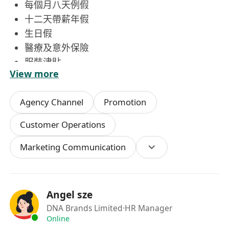
每個月八天例假
十二天帶薪年假
生日假
醫療及意外保險
服裝津貼
View more
公司產品優惠津貼
推薦獎金
Agency Channel
Promotion
晉升機會
工作環境融洽
Customer Operations
在職培訓
Marketing Communication
迎新獎金
主要職責：
進行門口攔截式銷售流程（door‑stopping）。
以友好和專業的方式為顧客提供個性化的美容諮
Angel sze
詢和產品推薦。
DNA Brands Limited
·HR Manager
與外籍同事合作工作（必須能以英語溝通）。
Online