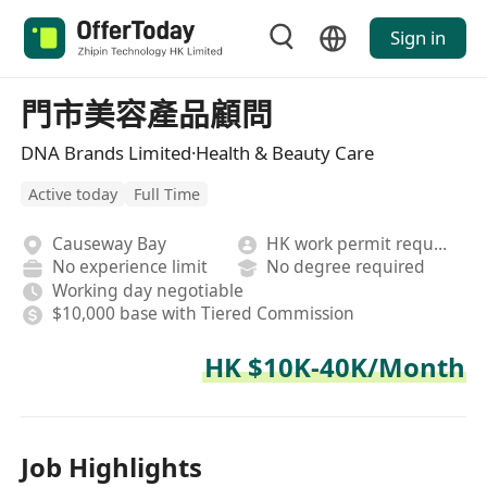
Sign in
門市美容產品顧問
DNA Brands Limited·Health & Beauty Care
Active today
Full Time
Causeway Bay
HK work permit required
No experience limit
No degree required
Working day negotiable
$10,000 base with Tiered Commission
HK $10K-40K/Month
Job Highlights