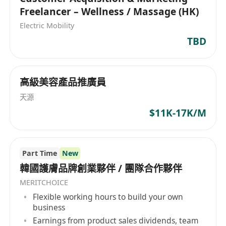
skincare, cosmetics, and beauty products.
Freelancer – Wellness / Massage (HK)
Founded by professionals passionate about the
Electric Mobility
skincare industry, they strive to advance
TBD
skincare products and beauty advice to
contribute to society. The product range of DNA
Brands Co includes skincare products,
高級美容產品推廣員
cosmetics, and beauty products designed to
uncover one's best potential, promoting
天源
confidence and healthy living. At its core, DNA
$11K-17K/M
Brands Co values high-quality products that
help people find their own skincare and beauty
solutions.
Part Time
New
韓國護膚品牌創業夥伴 / 團隊合作夥伴
MERITCHOICE
Flexible working hours to build your own
business
Earnings from product sales dividends, team