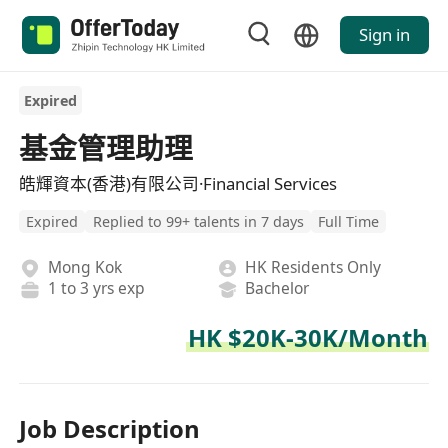
Sign in
Expired
基金管理助理
皓輝資本(香港)有限公司·Financial Services
Expired
Replied to 99+ talents in 7 days
Full Time
Mong Kok
HK Residents Only
1 to 3 yrs exp
Bachelor
HK $20K-30K/Month
Job Description