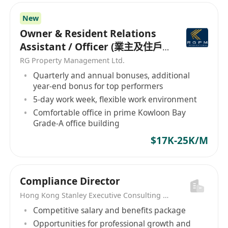
送、交易指令輔助複核、產品淨值統計等基金運
New
營工作。
Owner & Resident Relations
任職要求
Assistant / Officer (業主及住戶
身份要求：必須為香港本地居民，持有香港永久
關係助理/主任）
RG Property Management Ltd.
身份證，流利粵語、英文讀寫流利，普通話可簡
Quarterly and annual bonuses, additional
單溝通。
year-end bonus for top performers
經驗要求：1-3 年香港本地券商、資管、基金公
5-day work week, flexible work environment
司、家族辦公室基金投研、產品運營助理相關全
Comfortable office in prime Kowloon Bay
職經驗，無內地同業經驗優先。
Grade-A office building
學歷要求：本科及以上學士學位，金融、經濟、
$17K-25K/M
會計、量化金融相關專業。
證書要求：已通過 HKSI LE Paper 1 優先，持有
CFA 一級、FRM 一級優先。
Compliance Director
能力要求：熟練使用 Bloomberg、Wind 港股
Hong Kong Stanley Executive Consulting Limited
終端，精通 Excel 數據透視、財務建模；熟悉香
Competitive salary and benefits package
港 SFC 基金管理合規細則、跨境基金 QFLP 資金
Opportunities for professional growth and