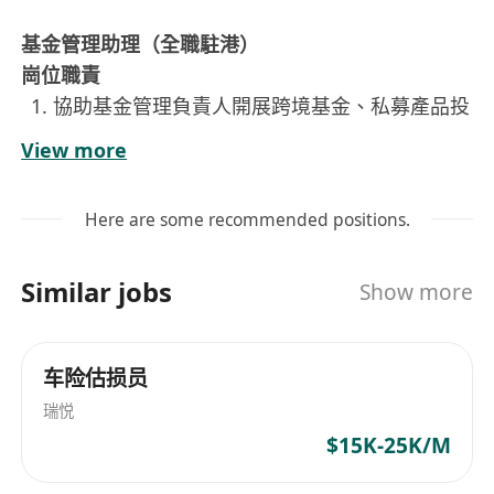
基金管理助理（全職駐港）
崗位職責
協助基金管理負責人開展跨境基金、私募產品投
研運作工作，整理港股、美股、離岸基金行業數
View more
據，搭建基金投研、產品運營基礎台賬。
負責 LP 投資人 KYC 資料收集、穿透盡調、資金
Here are some recommended positions.
來源核查，對接香港本地銀行完成跨境資金入境
資料初審。
Similar jobs
Show more
撰寫基金投資週報、基金標的盡調備忘錄、投資
人基金投資建議書，校對合規話術，符合 SFC
基金運營合規要求。
车险估损员
維護投資人日常對接，跟進協議流轉、資料歸
瑞悦
檔、投資台賬更新，配合 RO 完成內部合規自
$15K-25K/M
查。
協助完成跨境基金產品備案、基金後台數據報