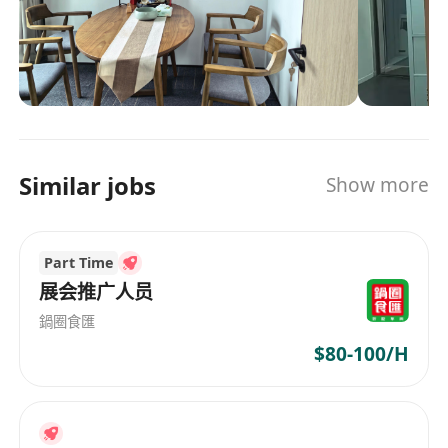
向實際成交轉化。
工作要求
具備2年以上新媒體運營實務經驗，熟悉主流平
臺算法規則與內容生態，有成功從0到1搭建賬號
或實現單月引流超5,000+有效線索的案例者尤
Similar jobs
佳。
Show more
具備優秀的文字表達能力與網感，能獨立完成選
題策劃、文案撰寫、基礎視覺提案及短視頻口播
Part Time
腳本創作。
展会推广人员
熟練使用新媒體數據分析工具（如新榜、飛瓜、
千瓜、微信後臺、抖音巨量星圖等），具備基本
鍋圈食匯
的數據解讀與歸因能力。
$80-100/H
具備跨部門協作意識與項目推動力，能同時管理
多平臺、多任務，並在快節奏環境中保持高效輸
出與結果導向思維。