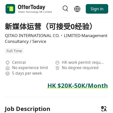
Sign in
新媒体运营（可接受0经验）
QITAO INTERNATIONAL CO.，LIMITED·Management
Consultancy / Service
Full Time
Central
HK work permit required
No experience limit
No degree required
5 days per week
HK $20K-50K/Month
Job Description