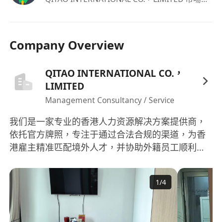
負責公司旗下微信公眾號、微博、小紅書、抖音
等主流新媒體平臺的日常運營與內容策劃，定期
發布高品質原創內容，提升用戶互動率與品牌曝
Company Overview
光度。
制定並執行精準的新媒體引流策略，透過標題優
QITAO INTERNATIONAL CO.，
化、話題熱點追蹤、KOC合作、短視頻腳本設計
LIMITED
等方式，持續提升各平臺粉絲增長與流量轉化效
Management Consultancy / Service
果。
監測各平臺數據表現（如閱讀量、點擊率、完播
我们是一家专业的香港人力资源解决方案提供商，
率、轉發量、留資數等），定期輸出分析報告，
依托官方牌照，专注于通过合法合规的渠道，为香
並根據數據反饋快速調整內容方向與投放策略。
港雇主精准匹配境外人才，并协助外籍员工顺利完
協同市場、設計與銷售團隊，支持線上活動、促
成在港就业安排。
銷推廣及新品上市等專案的新媒體端落地執行，
1
/
4
確保傳播節奏與整體營銷目標一致。
維護私域流量池（如微信社羣、個人號、企業微
信等），設計分層用戶運營方案，推動潛在客戶