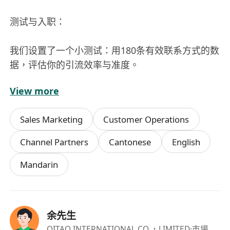
测试与入职：
我们设置了一个小测试：用180条有效联系方式的数
据，评估你的引流效率与准度。
View more
已有同事通过测试正式入职，目前底薪20000元/月
+奖金。
Sales Marketing
Customer Operations
正式薪资结构：底薪1*********0元 + 高额提成奖
Channel Partners
Cantonese
English
金，收入与你的引流转化效果直接挂钩。
Mandarin
余先生
崗位內容
QITAO INTERNATIONAL CO.，LIMITED
·市場拓展業務經理