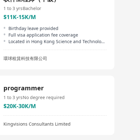
1 to 3 yrs
Bachelor
$11K-15K/M
Birthday leave provided
Full visa application fee coverage
Located in Hong Kong Science and Technology Parks
環球租賃科技有限公司
programmer
1 to 3 yrs
No degree required
$20K-30K/M
Kingvisions Consultants Limited