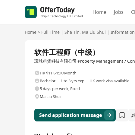
Home
Jobs
C
Home
>
Full Time
|
Sha Tin
,
Ma Liu Shui
|
Information
Full Time
软件工程师（中级）
環球租賃科技有限公司·Property Management / Cons
HK $11K-15K/Month
Bachelor
1 to 3 yrs exp
HK work visa available
5 days per week, Fixed
Ma Liu Shui
Send application message