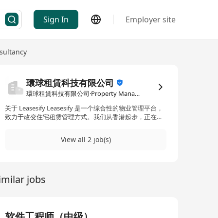
Sign In
Employer site
sultancy
環球租賃科技有限公司
環球租賃科技有限公司·Property Management / Consultancy
关于 Leasesify Leasesify 是一个综合性的物业管理平台，
致力于改变住宅租赁管理方式。我们从香港起步，正在构
建可扩展的系统，旨在扩展至亚太及全球市场。我们的平
台为业主、物业经理和租户简化物业管理工作流程，同时
View all 2 job(s)
适应不同地区的需求。 职位概述 我们正在寻找一位有才华
的软件工程师加入我们的开发团队，为构建和增强我们的
多租户物业管理平台做出贡献。您将与我们的产品和运营
团队密切合作，提供解决大规模住宅物业管理实际挑战的
imilar jobs
功能。
软件工程师（中级）